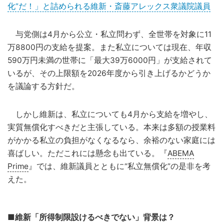
化”だ！」と詰められる維新・斎藤アレックス衆議院議員
与党側は4月から公立・私立問わず、全世帯を対象に11
万8800円の支給を提案。また私立については現在、年収
590万円未満の世帯に「最大39万6000円」が支給されて
いるが、その上限額を2026年度から引き上げるかどうか
を議論する方針だ。
しかし維新は、私立についても4月から支給を増やし、
実質無償化すべきだと主張している。本来は多額の授業料
がかかる私立の負担がなくなるなら、余裕のない家庭には
喜ばしい。ただこれには懸念も出ている。『
ABEMA
Prime
』では、維新議員とともに“私立無償化”の是非を考
えた。
■維新「所得制限設けるべきでない」背景は？