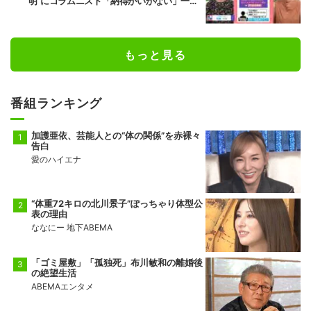
明”にコラムニスト「納得がいかない」一方
で組織体制の問題点も指摘
もっと見る
番組ランキング
加護亜依、芸能人との“体の関係”を赤裸々
告白
愛のハイエナ
“体重72キロの北川景子”ぽっちゃり体型公
表の理由
ななにー 地下ABEMA
「ゴミ屋敷」「孤独死」布川敏和の離婚後
の絶望生活
ABEMAエンタメ