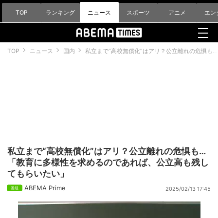
TOP
ランキング
ニュース
スポーツ
アニメ
エン
TOP
ニュース
国内
私立まで“高校無償化”はアリ？公立離れの危惧も
私立まで“高校無償化”はアリ？公立離れの危惧も…
「教育に多様性を求めるのであれば、公立高も残し
てもらいたい」
ABEMA Prime
2025/02/13 17:45