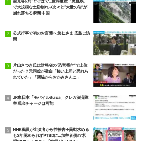
観光客のすぐそばで…世界遺産「虎跳峡」
で大規模な土砂崩れ→次々と“大量の岩”が
崩れ落ちる瞬間 中国
公式行事で初のお言葉へ 悠仁さま 広島ご訪
問
片山さつき氏は財務省の“恐竜番付”で上位
だった？元同僚が激白「怖い上司と恐れら
れていた」「関脇からおかみさんに」
JR東日本「モバイルSuica」クレカ決済障
害 現金チャージは可能
NHK職員が出演者から性被害→異動求める
も3年認められずPTSDに…加害者側の“釈