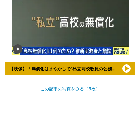
【映像】「無償化はまやかしで“私立高校教員の公務員化”だ！」と詰められる維新・斎藤アレックス衆議院議員
この記事の写真をみる（5枚）