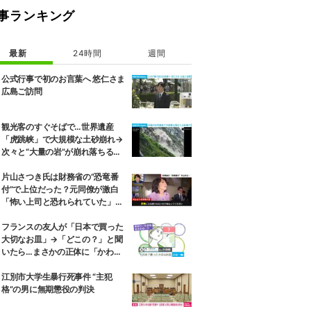
事ランキング
最新
24時間
週間
公式行事で初のお言葉へ 悠仁さま
広島ご訪問
観光客のすぐそばで…世界遺産
「虎跳峡」で大規模な土砂崩れ→
次々と“大量の岩”が崩れ落ちる瞬
間 中国
片山さつき氏は財務省の“恐竜番
付”で上位だった？元同僚が激白
「怖い上司と恐れられていた」
「関脇からおかみさんに」
フランスの友人が「日本で買った
大切なお皿」→「どこの？」と聞
いたら…まさかの正体に「かわい
すぎ」「おしゃれに聞こえる」
江別市大学生暴行死事件 “主犯
格”の男に無期懲役の判決