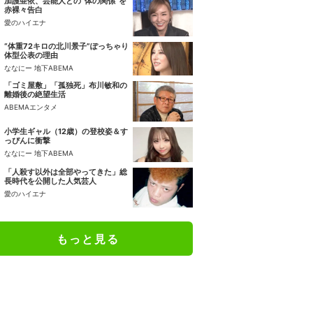
加護亜依、芸能人との“体の関係”を
赤裸々告白
愛のハイエナ
“体重72キロの北川景子”ぽっちゃり
体型公表の理由
ななにー 地下ABEMA
「ゴミ屋敷」「孤独死」布川敏和の
離婚後の絶望生活
ABEMAエンタメ
小学生ギャル（12歳）の登校姿＆す
っぴんに衝撃
ななにー 地下ABEMA
「人殺す以外は全部やってきた」総
長時代を公開した人気芸人
愛のハイエナ
もっと見る