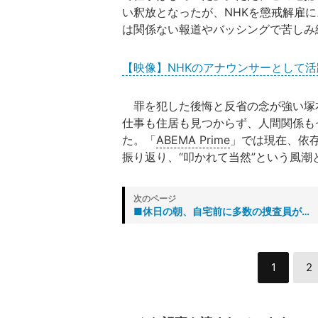
い釈放となったが、NHKを懲戒解雇
は関係ない報道やバッシングで苦しみ
【映像】NHKのアナウンサーとして
罪を犯した後悔と反省の念が強い塚
仕事も住居も見つからず、人間関係も
た。「
ABEMA Prime
」では現在、依
振り返り、“叩かれて当然”という風
■休日の朝、自宅前に多数の捜査員が…
1
2