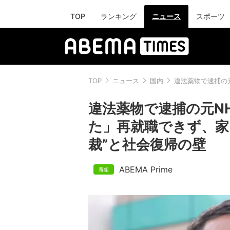
TOP
ランキング
ニュース
スポーツ
TOP
ニュース
国内
違法薬物で逮捕の
違法薬物で逮捕の元N
た」再就職できず、家
裁”と社会復帰の壁
ABEMA Prime