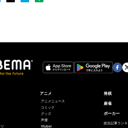
Twit
ter
Face
Twi
book
er
アニメ
将棋
アニメニュース
麻雀
コミック
ポーカー
グッズ
声優
総合記事ランキ
ーツ
Vtuber