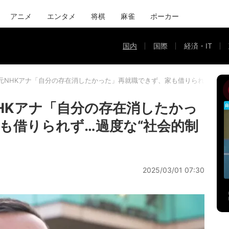
アニメ
エンタメ
将棋
麻雀
ポーカー
国内
国際
経済・IT
元NHKアナ「自分の存在消したかった」再就職できず、家も借りられず…過度
HKアナ「自分の存在消したかっ
も借りられず…過度な“社会的制
2025/03/01 07:30