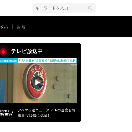
政治
話題
な“社会的制裁”と社会復帰の壁
テレビ放送中
アベマ倍速ニュース VTRの速度も情
報量も1.5倍に凝縮！