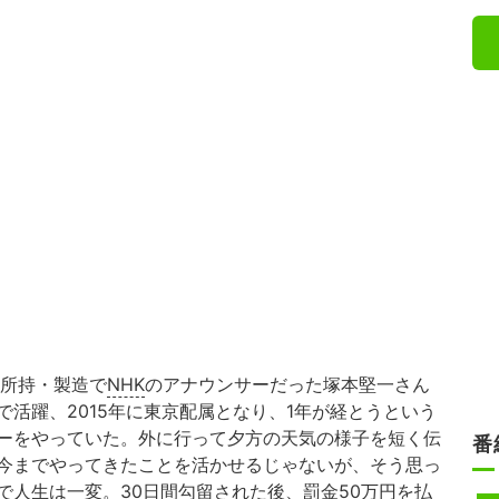
の所持・製造で
NHK
のアナウンサーだった塚本堅一さん
活躍、2015年に東京配属となり、1年が経とうという
ーをやっていた。外に行って夕方の天気の様子を短く伝
番
今までやってきたことを活かせるじゃないが、そう思っ
で人生は一変。30日間勾留された後、罰金50万円を払