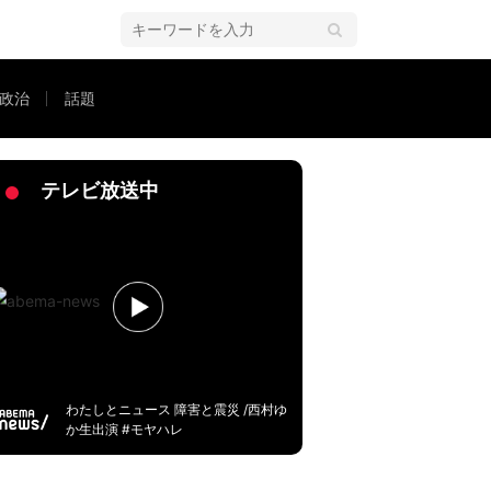
政治
話題
爆指令」識者が解説
テレビ放送中
わたしとニュース 障害と震災 /西村ゆ
か生出演 #モヤハレ