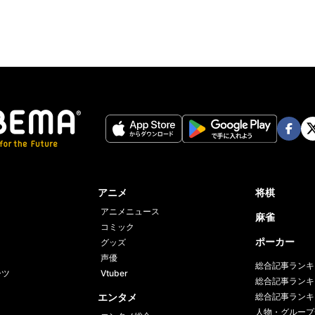
Face
Twi
book
er
アニメ
将棋
アニメニュース
麻雀
コミック
ポーカー
グッズ
声優
総合記事ランキ
ーツ
Vtuber
総合記事ランキ
エンタメ
総合記事ランキ
人物・グループ