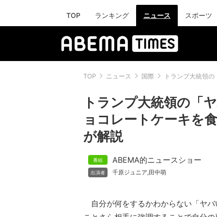
TOP
ランキング
ニュース
スポーツ
TOP
ニュース
国際
トランプ大統領の
トランプ大統領の「ヤ
ョコレートケーキを食
が解説
ABEMA的ニュースショー
千原ジュニア
田中萌
,
自分が何をするかわからない「ヤバ