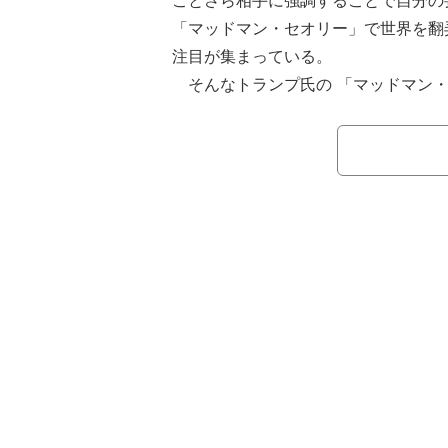
ことさら相手に強調することで自分の
「マッドマン・セオリー」で世界を翻
注目が集まっている。
そんなトランプ氏の 「マッドマン・
出来事がシリアへの空爆指示だという
スクの中丸徹氏は「まさかあんなタイ
が驚いた」と語る。
2017年、第一次トランプ政権時に
ある別荘に中国の習近平国家主席を招
止されている化学兵器を使用したこと
「習近平氏との晩餐会の最中、トラン
たような雰囲気で席を外し、戻ってき
爆の指令を出してきたところだ』と言