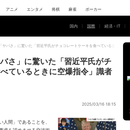
アニメ
エンタメ
将棋
麻雀
ポーカー
国内
国際
経済・IT
「ヤバさ」に驚いた「習近平氏がチョコレートケーキを食べているときに空
バさ」に驚いた「習近平氏がチ
べているときに空爆指令」識者
2025/03/16 18:15
い人間」であることを、