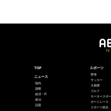
TOP
スポーツ
野球
ニュース
サッカー
国内
大相撲
国際
ゴルフ
経済・IT
モータースポ
政治
ボートレース
話題
スポーツ総合