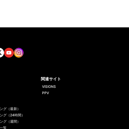
tt
Yout
Insta
ube
gram
関連サイト
VISIONS
PPV
ング（最新）
ング（24時間）
ング（週間）
一覧