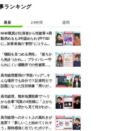
事ランキング
最新
24時間
週間
NHK職員が出演者から性被害→異
動求めるも3年認められずPTSD
に…加害者側の“釈明”にコラムニ
スト「納得がいかない」一方で組
織体制の問題点も指摘
「寝顔を見つめる男性」「後ろか
ら抱きつかれ…」プライバシー守
られにくい避難所での性被害…被
害者へ緊急避妊ピル届けるプロジ
ェクトも 弁護士は「声を上げて
高市総理愛用の“早苗バッグ”…そ
いくべき」と強調
んな場所でも自分で？記者同士で
話題になった注目映像「周りが持
ちましょうか？と声をかけて
も…」
高市総理、熊本地震視察で“ヘリ
から合掌”写真のX投稿に「上から
目線」「上空から見て何がわか
る」と批判殺到…選挙ドットコム
副編集長は「SNSでの見せ方を配
高市総理へのネット上の風向きが
慮する時代」と指摘
急変？「新しいこと始めてくれそ
う」期待感強く出ていたポジティ