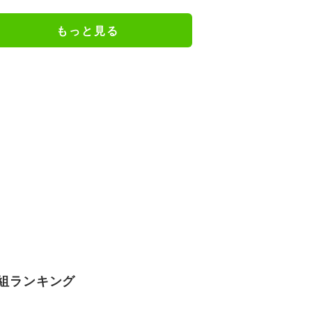
ブ反応わずか半年で“逆風”に…今
後の政権運営に及ぼす影響は
もっと見る
組ランキング