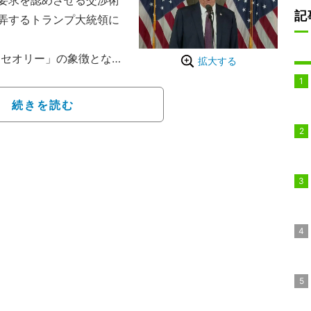
要求を認めさせる交渉術
記
弄するトランプ大統領に
セオリー」の象徴となる
拡大する
。テレビ朝日・外報部デ
ミングで出すとは、誰も
続きを読む
フロリダ州パームビーチに
待した。当時シリアが禁
が問題となっていた。
プ氏はトイレにでも立っ
て『今、シリアに向け空
った」（中丸氏）