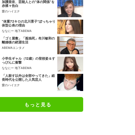
加護亜依、芸能人との“体の関係”を
赤裸々告白
愛のハイエナ
“体重72キロの北川景子”ぽっちゃり
体型公表の理由
ななにー 地下ABEMA
「ゴミ屋敷」「孤独死」布川敏和の
離婚後の絶望生活
ABEMAエンタメ
小学生ギャル（12歳）の登校姿＆す
っぴんに衝撃
ななにー 地下ABEMA
「人殺す以外は全部やってきた」総
長時代を公開した人気芸人
愛のハイエナ
もっと見る