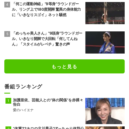
「何この運動神経」“9等身”ラウンドガー
ル、リング上で180度開脚 驚異の身体能力
に「いきなりスゴイ」ネット騒然
「めっちゃ美人さん」“9頭身”ラウンドガー
ル、いきなり開脚で大回転「何してんね
ん」「スタイルがレベチ」驚きの声
もっと見る
番組ランキング
加護亜依、芸能人との“体の関係”を赤裸々
告白
愛のハイエナ
“体重72キロの北川景子”ぽっちゃり体型公