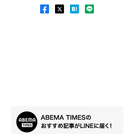
Twit
ter