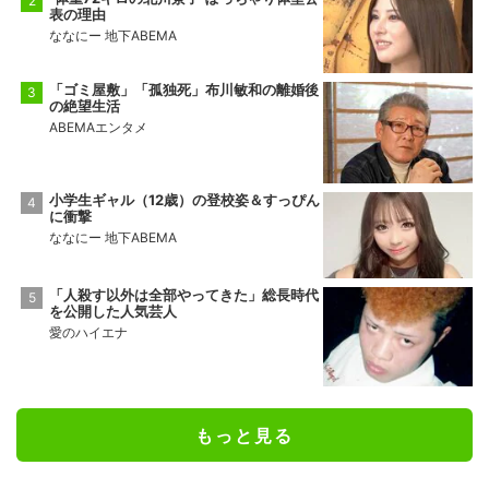
表の理由
ななにー 地下ABEMA
「ゴミ屋敷」「孤独死」布川敏和の離婚後
の絶望生活
ABEMAエンタメ
小学生ギャル（12歳）の登校姿＆すっぴん
に衝撃
ななにー 地下ABEMA
「人殺す以外は全部やってきた」総長時代
を公開した人気芸人
愛のハイエナ
もっと見る