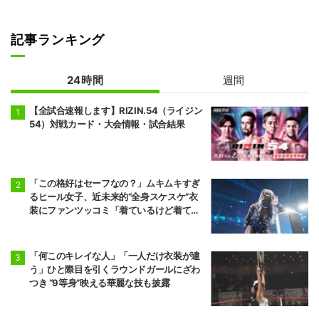
記事ランキング
24時間
週間
【全試合速報します】RIZIN.54（ライジン
54）対戦カード・大会情報・試合結果
「この格好はセーフなの？」ムキムキすぎ
るヒール女子、近未来的“全身スケスケ”衣
装にファンツッコミ「着ているけど着てい
ない感…」
「何このキレイな人」「一人だけ衣装が違
う」ひと際目を引くラウンドガールにざわ
つき “9等身”映える華麗な技も披露