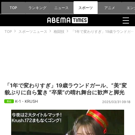
TOP
ランキング
ニュース
スポーツ
アニメ
エン
TOP
スポーツニュース
格闘技
「1年で変わりすぎ」19歳ラウンドガー
「1年で変わりすぎ」19歳ラウンドガール、“美”変
貌ぶりに自ら驚き “卒業”の晴れ舞台に歓声と脚光
K-1・KRUSH
2025/03/31 09:18