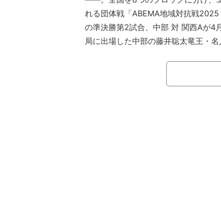
れる団体戦「ABEMA地域対抗戦2025 in
の準決勝第2試合、中部 対 関西Aが4
局に出場した中部の藤井聡太竜王・名
王将、棋聖、22）は、エース対決とな
で大逆転勝利を飾ることに。「何か狙
ッ！」というドラマティックな展開で