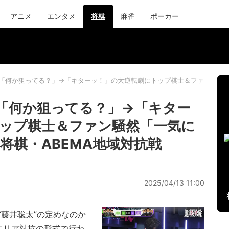
アニメ
エンタメ
将棋
麻雀
ポーカー
！「何か狙ってる？」→「キターッ！」の大逆転劇にトップ棋士＆ファン騒然「
！「何か狙ってる？」→「キター
ップ棋士＆ファン騒然「一気に
将棋・ABEMA地域対抗戦
2025/04/13 11:00
藤井聡太”の定めなのか
エリア対抗の形式で行わ