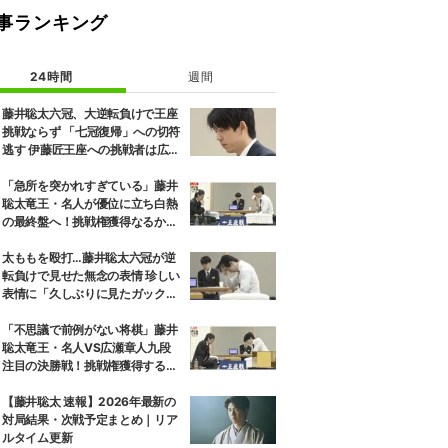
事ランキング
24時間
週間
藤井聡太六冠、大逆転負けで王座
挑戦ならず 「七冠復帰」への切符
逃す 伊藤匠王座への挑戦者は広瀬
章人九段に決定
「急所を突かれすぎている」藤井
聡太竜王・名人が優位に立ち白熱
の最終盤へ！挑戦権獲得なるか、
広瀬章人九段が粘るか／将棋・王
座戦
太ももを殴打…藤井聡太六冠が逆
転負けで見せた無念の表情 珍しい
表情に「久しぶりに見たガック
し」「すごいため息」の声
「不思議で前例がない将棋」藤井
聡太竜王・名人VS広瀬章人九段
注目の決勝戦！挑戦権獲得するの
はどっちだ／将棋・王座戦
【藤井聡太 速報】2026年最新の
対局結果・次戦予定まとめ｜リア
ルタイム更新