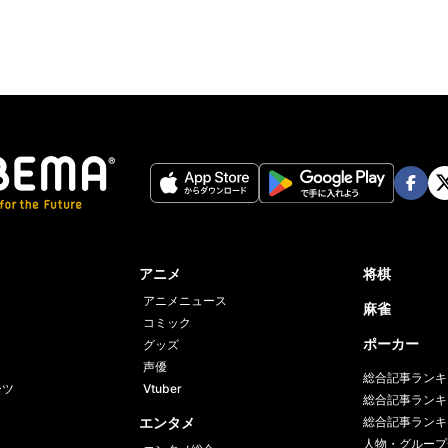
Face
Twi
book
er
アニメ
将棋
アニメニュース
麻雀
コミック
ポーカー
グッズ
声優
総合記事ランキ
ーツ
Vtuber
総合記事ランキ
エンタメ
総合記事ランキ
人物・グループ