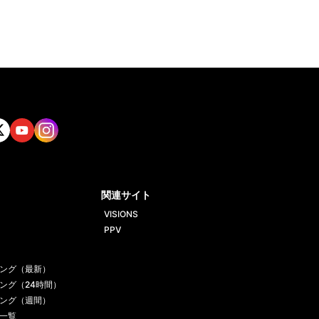
tt
Yout
Insta
ube
gram
関連サイト
VISIONS
PPV
ング（最新）
ング（24時間）
ング（週間）
一覧