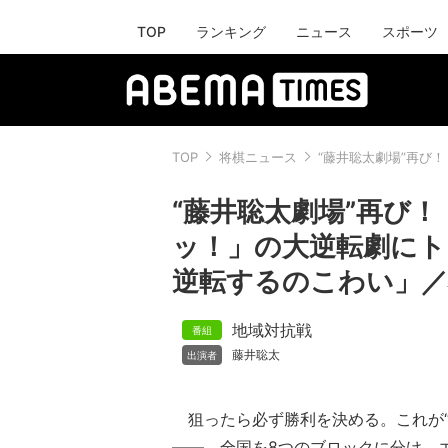
TOP
ランキング
ニュース
スポーツ
TOP
将棋ニュース
“藤井聡太劇場”再び
“藤井聡太劇場”再び
ッ！」の大逆転劇にト
逆転するのこわい」／
地域対抗戦
藤井聡太
狙ったら必ず勝利を決める。これが“
――。全国を8つのブロックに分け、