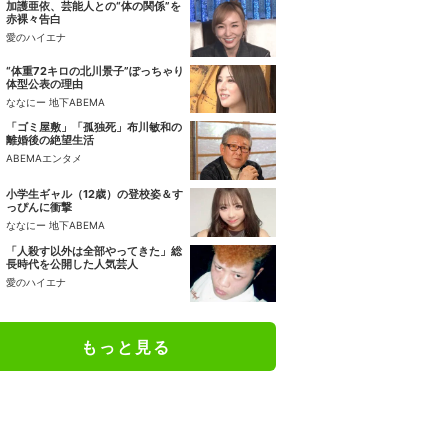
加護亜依、芸能人との“体の関係”を
赤裸々告白
愛のハイエナ
“体重72キロの北川景子”ぽっちゃり
体型公表の理由
ななにー 地下ABEMA
「ゴミ屋敷」「孤独死」布川敏和の
離婚後の絶望生活
ABEMAエンタメ
小学生ギャル（12歳）の登校姿＆す
っぴんに衝撃
ななにー 地下ABEMA
「人殺す以外は全部やってきた」総
長時代を公開した人気芸人
愛のハイエナ
もっと見る