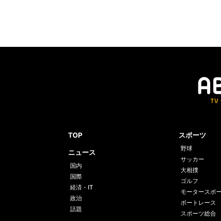
TOP
スポーツ
野球
ニュース
サッカー
国内
大相撲
国際
ゴルフ
経済・IT
モータースポ
政治
ボートレース
話題
スポーツ総合