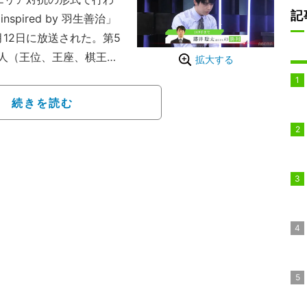
記
spired by 羽生善治」
月12日に放送された。第5
人（王位、王座、棋王、
拡大する
った稲葉陽八段（36）戦
ってる？」→「キター
続きを読む
、ファンを熱狂させた。