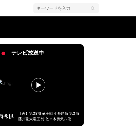
一気に逆転するのこわい」／将棋・ABEMA地域対抗戦
テレビ放送中
【再】第38期 竜王戦 七番勝負 第3局
藤井聡太竜王 対 佐々木勇気八段