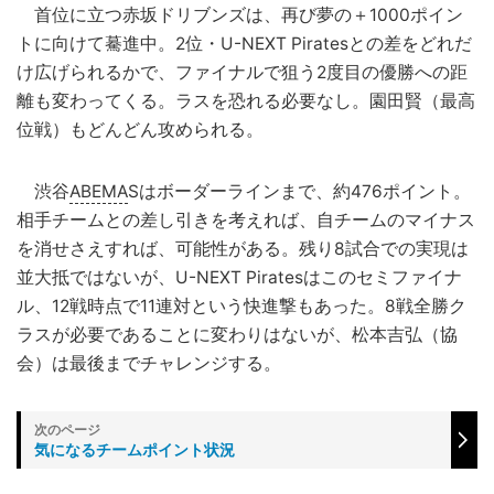
首位に立つ赤坂ドリブンズは、再び夢の＋1000ポイン
トに向けて驀進中。2位・U-NEXT Piratesとの差をどれだ
け広げられるかで、ファイナルで狙う2度目の優勝への距
離も変わってくる。ラスを恐れる必要なし。園田賢（最高
位戦）もどんどん攻められる。
渋谷
ABEMA
Sはボーダーラインまで、約476ポイント。
相手チームとの差し引きを考えれば、自チームのマイナス
を消せさえすれば、可能性がある。残り8試合での実現は
並大抵ではないが、U-NEXT Piratesはこのセミファイナ
ル、12戦時点で11連対という快進撃もあった。8戦全勝ク
ラスが必要であることに変わりはないが、松本吉弘（協
会）は最後までチャレンジする。
気になるチームポイント状況