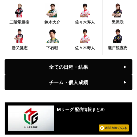
二階堂亜樹
鈴木大介
佐々木寿人
黒沢咲
勝又健志
下石戟
佐々木寿人
瀬戸熊直樹
全ての日程・結果
チーム・個人成績
Mリーグ 配信情報まとめ
ABEMAでみる