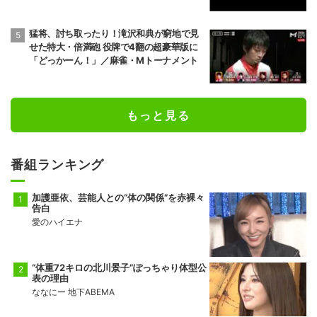
猛将、討ち取ったり！滝沢和典が窮地で見
せた特大・倍満砲 役牌で4翻の超豪華版に
「どっかーん！」／麻雀・Mトーナメント
もっと見る
番組ランキング
加護亜依、芸能人との“体の関係”を赤裸々
告白
愛のハイエナ
“体重72キロの北川景子”ぽっちゃり体型公
表の理由
ななにー 地下ABEMA