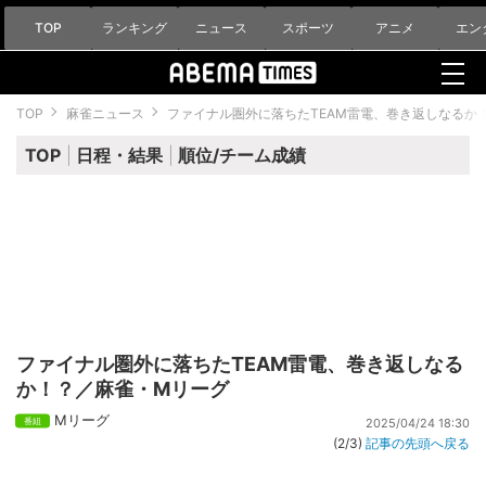
TOP
ランキング
ニュース
スポーツ
アニメ
エン
TOP
麻雀ニュース
ファイナル圏外に落ちたTEAM雷電、巻き返しなるか
TOP
日程・結果
順位/チーム成績
ファイナル圏外に落ちたTEAM雷電、巻き返しなる
か！？／麻雀・Mリーグ
Mリーグ
2025/04/24 18:30
(2/3)
記事の先頭へ戻る