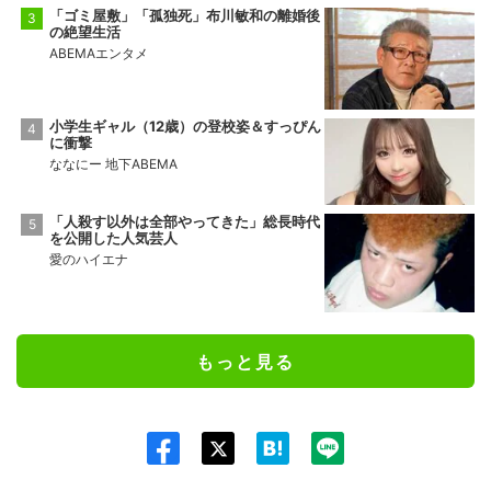
「ゴミ屋敷」「孤独死」布川敏和の離婚後
の絶望生活
ABEMAエンタメ
小学生ギャル（12歳）の登校姿＆すっぴん
に衝撃
ななにー 地下ABEMA
「人殺す以外は全部やってきた」総長時代
を公開した人気芸人
愛のハイエナ
もっと見る
Twit