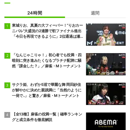
24時間
週間
東城りお、真夏の大フィーバー！“りおカー
ニバル”大盛況の2連勝で初ファイナル進出
「今日を再現できるように」2位通過は瀬
戸熊直樹／麻雀・Mトーナメント
「なんじゃこりゃ！」初心者でも役満・四
暗刻に突き進みたくなるプラチナ配牌に騒
然「課金した？」／麻雀・Mトーナメント
サクラ姫、わずか5巡で華麗な舞 岡田紗佳
が鮮やかに決めた親跳満に「当然のように
一発で‥」と驚き／麻雀・Mトーナメント
【全13種】麻雀の役満一覧｜確率ランキン
グと成立条件を徹底解説