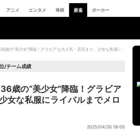
アニメ
エンタメ
将棋
麻雀
ポーカー
36歳の“美少女”降臨！グラビアも大人気・高宮まり、少女な私服にライバル
位/チーム成績
36歳の“美少女”降臨！グラビア
少女な私服にライバルまでメロ
2025/04/30 18:00