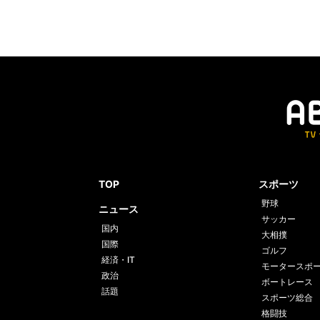
TOP
スポーツ
野球
ニュース
サッカー
国内
大相撲
国際
ゴルフ
経済・IT
モータースポ
政治
ボートレース
話題
スポーツ総合
格闘技