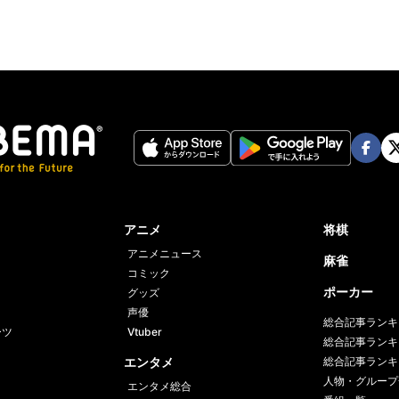
Face
Twi
book
er
アニメ
将棋
アニメニュース
麻雀
コミック
ポーカー
グッズ
声優
総合記事ランキ
ーツ
Vtuber
総合記事ランキ
エンタメ
総合記事ランキ
人物・グループ
エンタメ総合