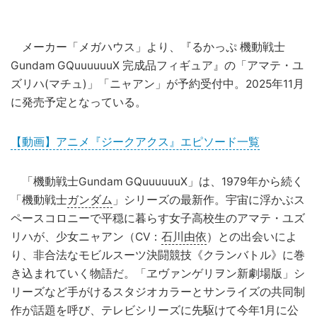
メーカー「メガハウス」より、『るかっぷ 機動戦士
Gundam GQuuuuuuX 完成品フィギュア』の「アマテ・ユ
ズリハ(マチュ)」「ニャアン」が予約受付中。2025年11月
に発売予定となっている。
【動画】アニメ『ジークアクス』エピソード一覧
「機動戦士Gundam GQuuuuuuX」は、1979年から続く
「機動戦士
ガンダム
」シリーズの最新作。宇宙に浮かぶス
ペースコロニーで平穏に暮らす女子高校生のアマテ・ユズ
リハが、少女ニャアン（CV：
石川由依
）との出会いによ
り、非合法なモビルスーツ決闘競技《クランバトル》に巻
き込まれていく物語だ。「ヱヴァンゲリヲン新劇場版」シ
リーズなど手がけるスタジオカラーとサンライズの共同制
作が話題を呼び、テレビシリーズに先駆けて今年1月に公