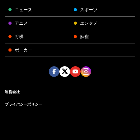
ニュース
スポーツ
アニメ
エンタメ
将棋
麻雀
ポーカー
Face
Twitt
Yout
Insta
運営会社
boo
er
ube
gra
k
m
プライバシーポリシー
プライバシー設定
お問い合わせ