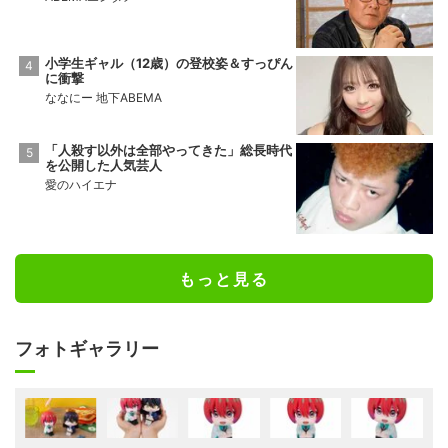
小学生ギャル（12歳）の登校姿＆すっぴん
に衝撃
ななにー 地下ABEMA
「人殺す以外は全部やってきた」総長時代
を公開した人気芸人
愛のハイエナ
もっと見る
フォトギャラリー