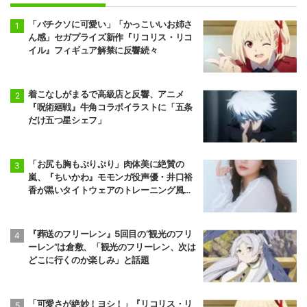
「バチクソに可愛い」「かっこいいお姉さ
ん感」セガプライズ新作『リコリス・リコ
イル』フィギュア解禁に反響続々
着こなしがまるで高級店と反響、アニメ
『呪術廻戦』牛角コラボイラストに「五条
だけ五つ星シェフ」
「お尻も胸もぷりぷり」肉体美に絶賛の
嵐、『ちいかわ』モモンガ役声優・井口裕
香が黒いタイトウェアのトレーニング風景
公開
『葬送のフリーレン』5回目の“観光のフリ
ーレン”は倉敷、「観光のフリーレン、次は
どこに行くのか楽しみ」と話題
「可愛さが絶妙！ヨシ！」『リコリス・リ