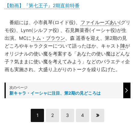
【動画】『第七王子』2期直前特番
番組には、小市眞琴(ロイド役)、
ファイルーズあい
(グリ
モ役)、Lynn(シルファ役) 、石見舞菜香(イーシャ役)が生
出演。MCに
トム・ブラウン
、森 遥香を迎え、第2期の見
どころやキャラクターについて語ったほか、キャスト
陣
が
オリジナルの使い魔を考案する「あなたの使い魔はどんな
子？気ままに使い魔を考えてみよう」などのバラエティ企
画も実施され、大盛り上がりのトークを繰り広げた。
新キャラ・イーシャに注目、第2期の見どころは
1
2
3
4