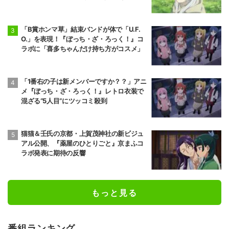
「B賞ホンマ草」結束バンドが体で「U.F.
O.」を表現！『ぼっち・ざ・ろっく！』コ
ラボに「喜多ちゃんだけ持ち方がコスメ」
「1番右の子は新メンバーですか？？」アニ
メ『ぼっち・ざ・ろっく！』レトロ衣装で
混ざる“5人目”にツッコミ殺到
猫猫＆壬氏の京都・上賀茂神社の新ビジュ
アル公開、『薬屋のひとりごと』京まふコ
ラボ発表に期待の反響
もっと見る
番組ランキング