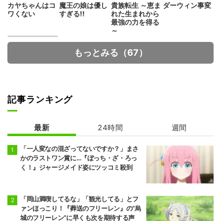
カヤちゃんはコ
魔王の娘は優し
貴族転生 ～恵ま
ダーウィン事変
ワくない
すぎる!!
れた生まれから
最強の力を得る
～
もっとみる（67）
記事ランキング
魔術師クノンは
見えている
最新
24時間
週間
「一人変なの混ざってないですか？」まさ
かのラストワン賞に…『ぼっち・ざ・ろっ
く！』ジャージメイド姿にツッコミ殺到
「岡山満喫してるな」「観光してる」とフ
ァンほっこり！『葬送のフリーレン』の“烏
城のフリーレン”に早くも次を期待する声