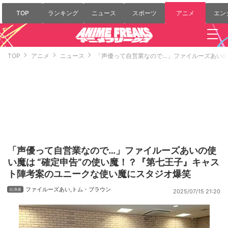
TOP
ランキング
ニュース
スポーツ
アニメ
エン
TOP
アニメ
ニュース
「声優って自営業なので…」ファイルーズあいの
「声優って自営業なので…」ファイルーズあいの使
い魔は “確定申告”の使い魔！？『第七王子』キャス
ト陣考案のユニークな使い魔にスタジオ爆笑
ファイルーズあい
,
トム・ブラウン
2025/07/15 21:20