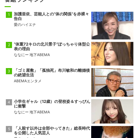
加護亜依、芸能人との“体の関係”を赤裸々
告白
愛のハイエナ
“体重72キロの北川景子”ぽっちゃり体型公
表の理由
ななにー 地下ABEMA
「ゴミ屋敷」「孤独死」布川敏和の離婚後
の絶望生活
ABEMAエンタメ
小学生ギャル（12歳）の登校姿＆すっぴん
に衝撃
ななにー 地下ABEMA
「人殺す以外は全部やってきた」総長時代
を公開した人気芸人