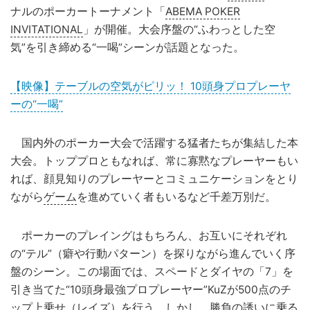
ナルのポーカートーナメント「
ABEMA POKER
INVITATIONAL
」が開催。大会序盤の“ふわっとした空
気”を引き締める“一喝”シーンが話題となった。
【映像】テーブルの空気がピリッ！ 10頭身プロプレーヤ
ーの“一喝”
国内外のポーカー大会で活躍する猛者たちが集結した本
大会。トッププロともなれば、常に寡黙なプレーヤーもい
れば、顔見知りのプレーヤーとコミュニケーションをとり
ながら
ゲーム
を進めていく者もいるなど千差万別だ。
ポーカーのプレイングはもちろん、お互いにそれぞれ
の“テル”（癖や行動パターン）を探りながら進んでいく序
盤のシーン。この場面では、スペードとダイヤの「7」を
引き当てた“10頭身最強プロプレーヤー”KuZが500点のチ
ップ上乗せ（レイズ）を行う。しかし、勝負の誘いに乗る