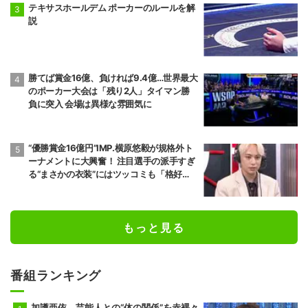
テキサスホールデム ポーカーのルールを解
説
勝てば賞金16億、負ければ9.4億…世界最大
のポーカー大会は「残り2人」タイマン勝
負に突入 会場は異様な雰囲気に
“優勝賞金16億円”IMP.横原悠毅が規格外ト
ーナメントに大興奮！ 注目選手の派手すぎ
る“まさかの衣装”にはツッコミも「格好
が…」
もっと見る
番組ランキング
加護亜依、芸能人との“体の関係”を赤裸々