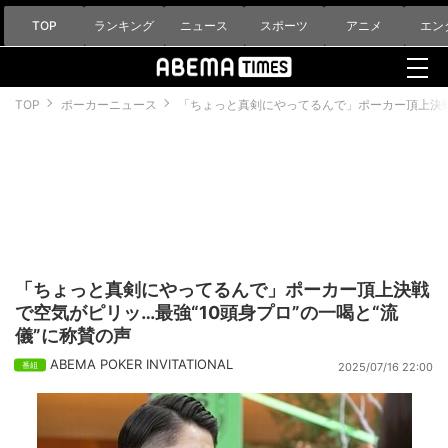
TOP
ランキング
ニュース
スポーツ
アニメ
エン
TOP
ポーカーニュース
「ちょっと真剣にやってるんで」ポーカー頂上決戦
「ちょっと真剣にやってるんで」ポーカー頂上決戦
で空気がピリッ…最強“10頭身プロ”の一喝と“流
儀”に称賛の声
ABEMA POKER INVITATIONAL
2025/07/16 22:00