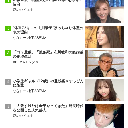
告白
愛のハイエナ
“体重72キロの北川景子”ぽっちゃり体型公
表の理由
ななにー 地下ABEMA
「ゴミ屋敷」「孤独死」布川敏和の離婚後
の絶望生活
ABEMAエンタメ
小学生ギャル（12歳）の登校姿＆すっぴん
に衝撃
ななにー 地下ABEMA
「人殺す以外は全部やってきた」総長時代
を公開した人気芸人
愛のハイエナ