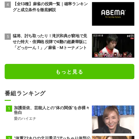
【全13種】麻雀の役満一覧｜確率ランキン
グと成立条件を徹底解説
猛将、討ち取ったり！滝沢和典が窮地で見
せた特大・倍満砲 役牌で4翻の超豪華版に
「どっかーん！」／麻雀・Mトーナメント
もっと見る
番組ランキング
加護亜依、芸能人との“体の関係”を赤裸々
告白
愛のハイエナ
“体重72キロの北川景子”ぽっちゃり体型公