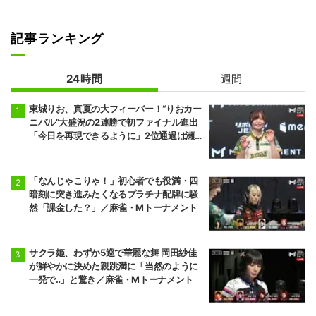
記事ランキング
24時間
週間
東城りお、真夏の大フィーバー！“りおカー
ニバル”大盛況の2連勝で初ファイナル進出
「今日を再現できるように」2位通過は瀬
戸熊直樹／麻雀・Mトーナメント
「なんじゃこりゃ！」初心者でも役満・四
暗刻に突き進みたくなるプラチナ配牌に騒
然「課金した？」／麻雀・Mトーナメント
サクラ姫、わずか5巡で華麗な舞 岡田紗佳
が鮮やかに決めた親跳満に「当然のように
一発で‥」と驚き／麻雀・Mトーナメント