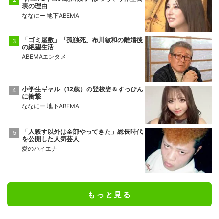
表の理由
ななにー 地下ABEMA
「ゴミ屋敷」「孤独死」布川敏和の離婚後
の絶望生活
ABEMAエンタメ
小学生ギャル（12歳）の登校姿＆すっぴん
に衝撃
ななにー 地下ABEMA
「人殺す以外は全部やってきた」総長時代
を公開した人気芸人
愛のハイエナ
もっと見る