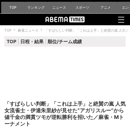
TOP
ランキング
ニュース
スポーツ
アニメ
エン
TOP
麻雀ニュース
「すばらしい判断」「これは上手」と絶賛の嵐 人気女
TOP
日程・結果
順位/チーム成績
「すばらしい判断」「これは上手」と絶賛の嵐 人気
女流雀士・伊達朱里紗が見せた“アガリスルー”から
値千金の満貫ツモが逆転勝利を招いた／麻雀・Mト
ーナメント