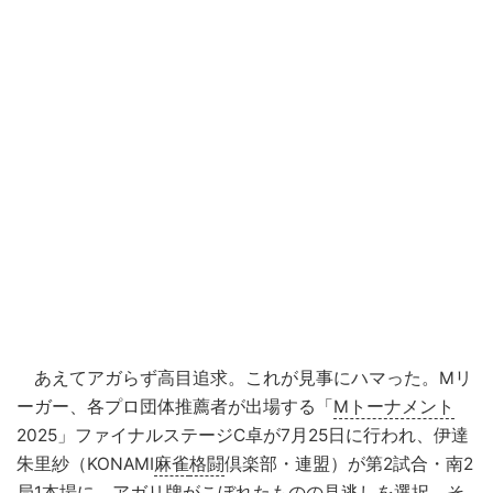
あえてアガらず高目追求。これが見事にハマった。Mリ
ーガー、各プロ団体推薦者が出場する「
Mトーナメント
2025」ファイナルステージC卓が7月25日に行われ、伊達
朱里紗（KONAMI
麻雀
格闘
倶楽部・連盟）が第2試合・南2
局1本場に、アガリ牌がこぼれたものの見逃しを選択、そ