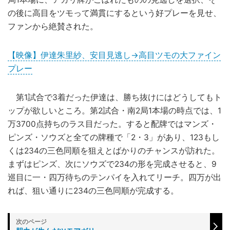
の後に高目をツモって満貫にするという好プレーを見せ、
ファンから絶賛された。
【映像】伊達朱里紗、安目見逃し→高目ツモの大ファイン
プレー
第1試合で3着だった伊達は、勝ち抜けにはどうしてもト
ップが欲しいところ。第2試合・南2局1本場の時点では、1
万3700点持ちのラス目だった。すると配牌ではマンズ・
ピンズ・ソウズと全ての牌種で「2・3」があり、123もし
くは234の三色同順を狙えとばかりのチャンスが訪れた。
まずはピンズ、次にソウズで234の形を完成させると、9
巡目に一・四万待ちのテンパイを入れてリーチ。四万が出
れば、狙い通りに234の三色同順が完成する。