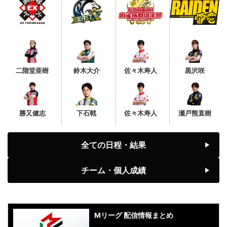
二階堂亜樹
鈴木大介
佐々木寿人
黒沢咲
勝又健志
下石戟
佐々木寿人
瀬戸熊直樹
全ての日程・結果
チーム・個人成績
Mリーグ 配信情報まとめ