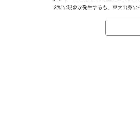
2%”の現象が発生するも、東大出身の
新田渓は表情を変えずに淡々と戦い続
注目の場面は、“ポーカー世界女王”
身の新鋭・新田のマッチアップ。岡本
対する新田はスペードの「97」。両
絵柄）のハンドを持ち、勝負の行方は
った。