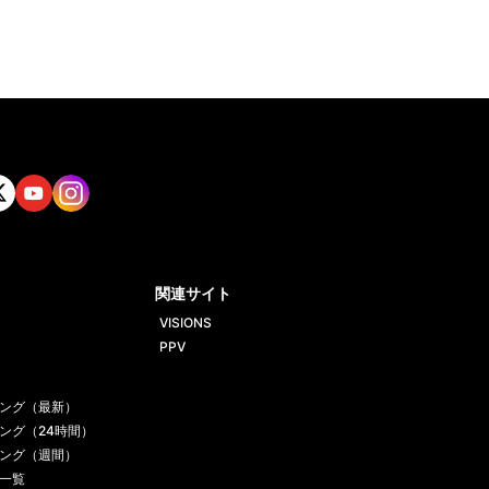
tt
Yout
Insta
ube
gram
関連サイト
VISIONS
PPV
ング（最新）
ング（24時間）
ング（週間）
一覧