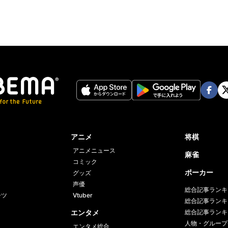
Face
Twi
book
er
アニメ
将棋
アニメニュース
麻雀
コミック
ポーカー
グッズ
声優
総合記事ランキ
ーツ
Vtuber
総合記事ランキ
エンタメ
総合記事ランキ
人物・グループ
エンタメ総合