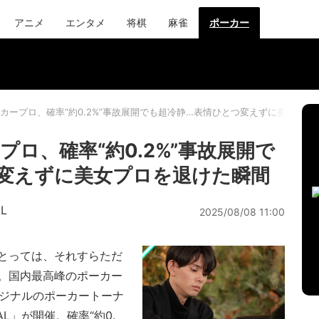
アニメ
エンタメ
将棋
麻雀
ポーカー
カープロ、確率“約0.2%”事故展開でも超冷静…表情ひとつ変えずに美女プロ
ロ、確率“約0.2%”事故展開で
変えずに美女プロを退けた瞬間
AL
2025/08/08 11:00
とっては、それすらただ
。国内最高峰のポーカー
リジナルのポーカートーナ
ONAL」が開催。確率“約0.