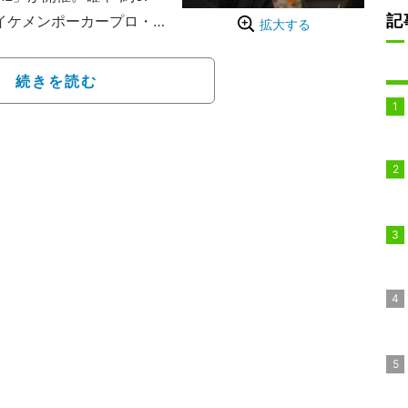
記
イケメンポーカープロ・
拡大する
け、美女プロを退けた。
こと岡本詩菜と、東大出
続きを読む
の手はハートの「98」、
者ともにスーテッド（同じ
まったく読めない状況だ