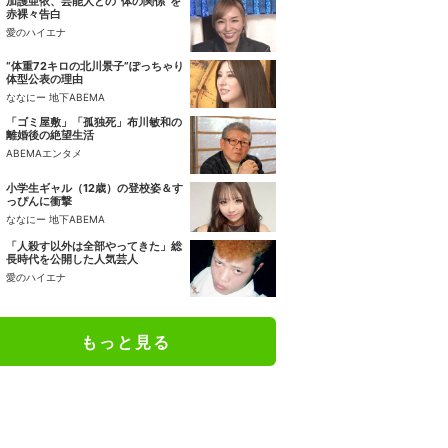
加護亜依、芸能人との“体の関係”を
赤裸々告白
愛のハイエナ
“体重72キロの北川景子”ぽっちゃり
体型公表の理由
ななにー 地下ABEMA
「ゴミ屋敷」「孤独死」布川敏和の
離婚後の絶望生活
ABEMAエンタメ
小学生ギャル（12歳）の登校姿＆す
っぴんに衝撃
ななにー 地下ABEMA
「人殺す以外は全部やってきた」総
長時代を公開した人気芸人
愛のハイエナ
もっと見る