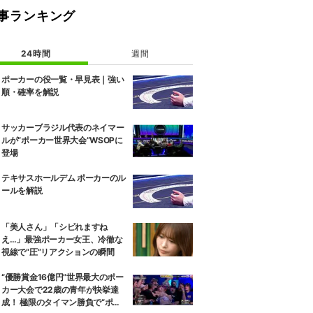
事ランキング
24時間
週間
ポーカーの役一覧・早見表｜強い
順・確率を解説
サッカーブラジル代表のネイマー
ルが“ポーカー世界大会”WSOPに
登場
テキサスホールデム ポーカーのル
ールを解説
「美人さん」「シビれますね
え…」最強ポーカー女王、冷徹な
視線で“圧”リアクションの瞬間
“優勝賞金16億円”世界最大のポー
カー大会で22歳の青年が快挙達
成！ 極限のタイマン勝負で“ポー