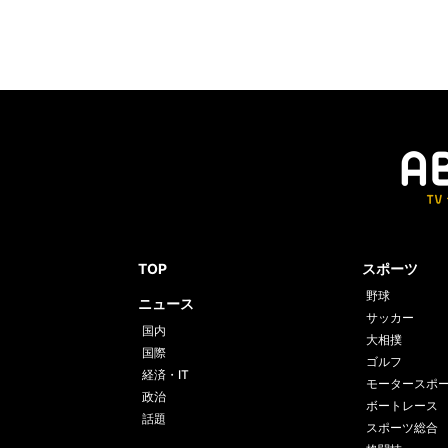
TOP
スポーツ
野球
ニュース
サッカー
国内
大相撲
国際
ゴルフ
経済・IT
モータースポ
政治
ボートレース
話題
スポーツ総合