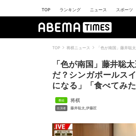
TOP
ランキング
ニュース
スポーツ
TOP
将棋ニュース
「色が南国」藤井聡太
「色が南国」藤井聡太
だ？シンガポールスイ
になる」「食べてみ
将棋
藤井聡太
伊藤匠
,