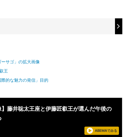
ゴーサゴ」の拡大画像
叡王
国際的な魅力の発信」目的
像】藤井聡太王座と伊藤匠叡王が選んだ午後の
つ
ABEMAでみる