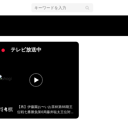
「食感気になる」「食べてみたいね」
テレビ放送中
【再】伊藤園お〜いお茶杯第66期王
位戦七番勝負第6局藤井聡太王位対永
瀬拓矢九段