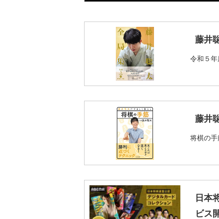
藤井
令和５年
藤井
将棋の手
日本
ビス