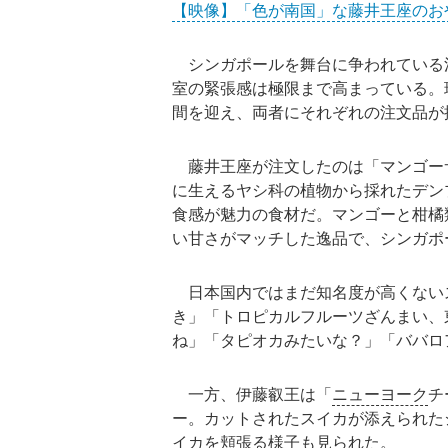
【映像】「色が南国」な藤井王座のおや
シンガポールを舞台に争われている
室の緊張感は極限まで高まっている。
間を迎え、両者にそれぞれの注文品が
藤井王座が注文したのは「マンゴーサ
に生えるヤシ科の植物から採れたデン
食感が魅力の食材だ。マンゴーと柑橘
い甘さがマッチした逸品で、シンガポ
日本国内ではまだ知名度が高くない
き」「トロピカルフルーツざんまい、
ね」「タピオカみたいな？」「ババロ
一方、伊藤叡王は「
ニューヨーク
チ
ー。カットされたスイカが添えられた
イカを頬張る様子も見られた。