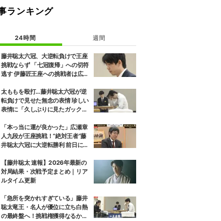
事ランキング
24時間
週間
藤井聡太六冠、大逆転負けで王座
挑戦ならず 「七冠復帰」への切符
逃す 伊藤匠王座への挑戦者は広瀬
章人九段に決定
太ももを殴打…藤井聡太六冠が逆
転負けで見せた無念の表情 珍しい
表情に「久しぶりに見たガック
し」「すごいため息」の声
「本っ当に運が良かった」広瀬章
人九段が王座挑戦！“絶対王者”藤
井聡太六冠に大逆転勝利 前日には
「子どもとケンカした」パパの顔
も
【藤井聡太 速報】2026年最新の
対局結果・次戦予定まとめ｜リア
ルタイム更新
「急所を突かれすぎている」藤井
聡太竜王・名人が優位に立ち白熱
の最終盤へ！挑戦権獲得なるか、