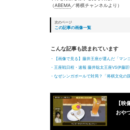
（
ABEMA
／将棋チャンネルより）
この記事の画像一覧
こんな記事も読まれています
【画像で見る】藤井王座が選んだ「マン
王座戦日程・速報 藤井聡太王座VS伊藤匠
なぜシンガポールで対局？「将棋文化の
【映
おや