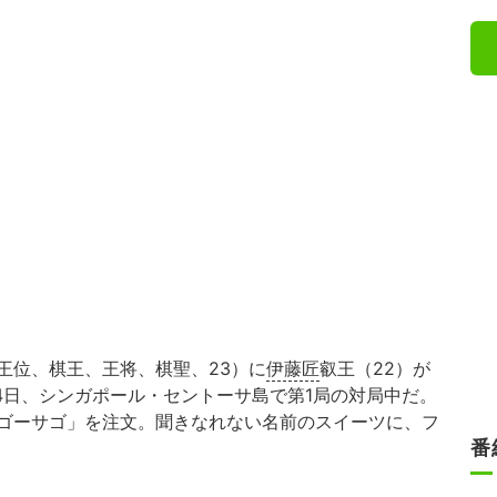
王位、棋王、王将、棋聖、23）に
伊藤匠
叡王（22）が
4日、シンガポール・セントーサ島で第1局の対局中だ。
ゴーサゴ」を注文。聞きなれない名前のスイーツに、フ
番