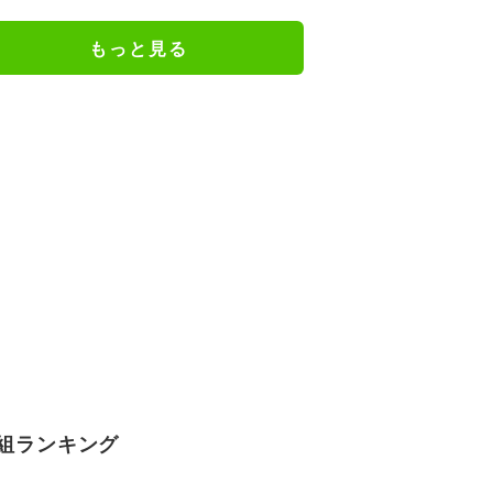
広瀬章人九段が粘るか／将棋・王
座戦
もっと見る
組ランキング