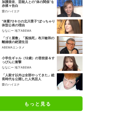
加護亜依、芸能人との“体の関係”を
赤裸々告白
愛のハイエナ
“体重72キロの北川景子”ぽっちゃり
体型公表の理由
ななにー 地下ABEMA
「ゴミ屋敷」「孤独死」布川敏和の
離婚後の絶望生活
ABEMAエンタメ
小学生ギャル（12歳）の登校姿＆す
っぴんに衝撃
ななにー 地下ABEMA
「人殺す以外は全部やってきた」総
長時代を公開した人気芸人
愛のハイエナ
もっと見る