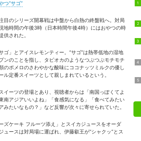
つ“サゴ”
注目のシリーズ開幕戦は中盤から白熱の終盤戦へ。対局
現地時間の午後3時（日本時間午後4時）にはおやつの時
提供された。
ゴ」とアイスレモンティー。“サゴ”は熱帯低地の湿地
プンのことを指し、タピオカのようなつぶつぶモチモチ
類のポメロのさわやかな酸味にココナッツミルクの優し
ール定番スイーツとして親しまれているという。
スイーツの登場とあり、視聴者からは「南国っぽくてよ
東南アジアいいよね」「食感気になる」「食べてみたい
アみたいなもの？」など反響が次々に寄せられていた。
ーズケーキ フルーツ添え」とスイカジュースをオーダ
ジュースは対局場に運ばれ、伊藤叡王が“シャクッ”とス