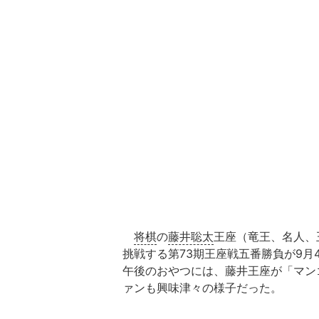
将棋
の
藤井聡太
王座（竜王、名人、
挑戦する第73期王座戦五番勝負が9月
午後のおやつには、藤井王座が「マン
ァンも興味津々の様子だった。