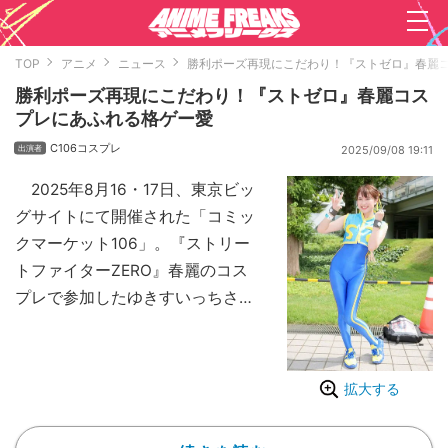
TOP
アニメ
ニュース
勝利ポーズ再現にこだわり！『ストゼロ』春麗
勝利ポーズ再現にこだわり！『ストゼロ』春麗コス
プレにあふれる格ゲー愛
C106コスプレ
2025/09/08 19:11
2025年8月16・17日、東京ビッ
グサイトにて開催された「コミッ
クマーケット106」。『ストリー
トファイターZERO』春麗のコス
プレで参加したゆきすいっちさん
の写真を掲載するとともに、コス
で表現したかった点や今後の活動
予定などをインタビューで伺っ
拡大する
た。