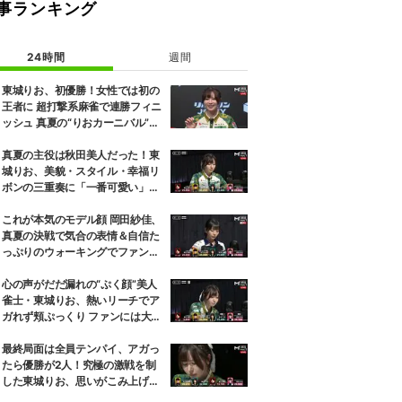
事ランキング
24時間
週間
東城りお、初優勝！女性では初の
王者に 超打撃系麻雀で連勝フィニ
ッシュ 真夏の“りおカーニバル”が
感涙で終演／麻雀・Mトーナメン
ト
真夏の主役は秋田美人だった！東
城りお、美貌・スタイル・幸福リ
ボンの三重奏に「一番可愛い」の
声／麻雀・Mトーナメント
これが本気のモデル顔 岡田紗佳、
真夏の決戦で気合の表情＆自信た
っぷりのウォーキングでファン魅
了「キメ顔だった」「顔小さすぎ
やろww」／麻雀・Mトーナメン
心の声がだだ漏れの“ぷく顔”美人
ト
雀士・東城りお、熱いリーチでア
ガれず頬ぷっくり ファンには大好
評「可愛すぎる」「表情管理も怠
らない」／麻雀・Mトーナメント
最終局面は全員テンパイ、アガっ
たら優勝が2人！究極の激戦を制
した東城りお、思いがこみ上げる
優勝決定の瞬間「美しい結末だっ