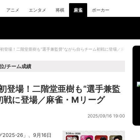
アニメ
エンタメ
将棋
麻雀
ポーカー
初登場！二階堂亜樹も“選手兼監督”ながら自らチーム初戦に登場／麻雀・M
位/チーム成績
初登場！二階堂亜樹も“選手兼監
初戦に登場／麻雀・Mリーグ
2025/09/16 19:00
25-26」、9月16日