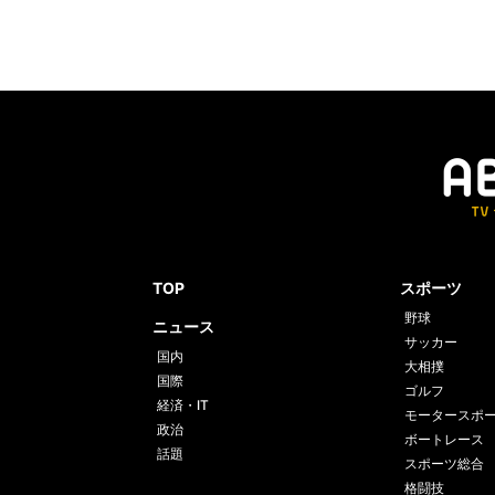
TOP
スポーツ
野球
ニュース
サッカー
国内
大相撲
国際
ゴルフ
経済・IT
モータースポ
政治
ボートレース
話題
スポーツ総合
格闘技