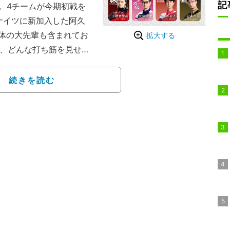
記
。4チームが今期初戦を
ラナイツに新加入した阿久
体の大先輩も含まれてお
拡大する
が、どんな打ち筋を見せる
凰位」を目指す鳳凰戦の
続きを読む
た実力者。いずれは鳳凰位
チームとの練習会でも雀
、初戦からいきなり活躍