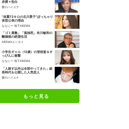
赤裸々告白
愛のハイエナ
“体重72キロの北川景子”ぽっちゃり
体型公表の理由
ななにー 地下ABEMA
「ゴミ屋敷」「孤独死」布川敏和の
離婚後の絶望生活
ABEMAエンタメ
小学生ギャル（12歳）の登校姿＆す
っぴんに衝撃
ななにー 地下ABEMA
「人殺す以外は全部やってきた」総
長時代を公開した人気芸人
愛のハイエナ
もっと見る