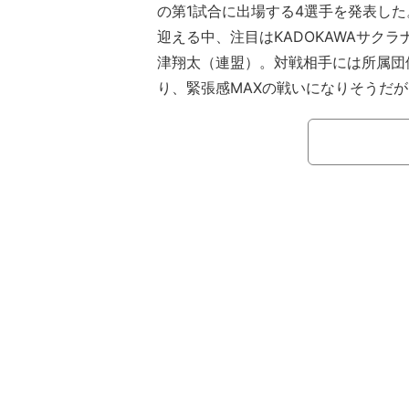
の第1試合に出場する4選手を発表した
迎える中、注目はKADOKAWAサク
津翔太（連盟）。対戦相手には所属団
り、緊張感MAXの戦いになりそうだ
か。
阿久津は連盟の最高峰タイトル「鳳
最上位、A1リーグに最年少で昇級し
を獲得するのではと言われる逸材だ。
力を高め、満を持しての加入でもあり
してもまるでおかしくない。