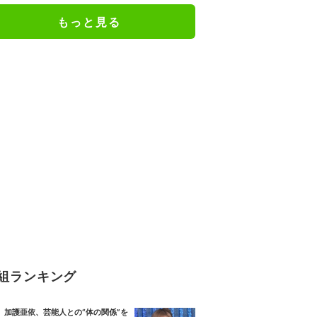
た」「完全勝利！」／麻雀・Mト
もっと見る
ーナメント
組ランキング
加護亜依、芸能人との“体の関係”を