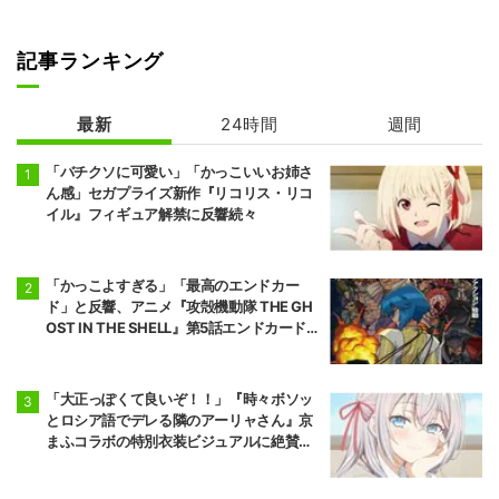
記事ランキング
最新
24時間
週間
「バチクソに可愛い」「かっこいいお姉さ
ん感」セガプライズ新作『リコリス・リコ
イル』フィギュア解禁に反響続々
「かっこよすぎる」「最高のエンドカー
ド」と反響、アニメ『攻殻機動隊 THE GH
OST IN THE SHELL』第5話エンドカード公
開
「大正っぽくて良いぞ！！」『時々ボソッ
とロシア語でデレる隣のアーリャさん』京
まふコラボの特別衣装ビジュアルに絶賛の
声