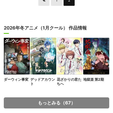
1
2
2026年冬アニメ（1月クール） 作品情報
ダーウィン事変
デッドアカウン
花ざかりの君た
地獄楽 第2期
ト
ちへ
もっとみる（67）