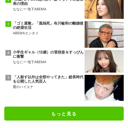
表の理由
ななにー 地下ABEMA
「ゴミ屋敷」「孤独死」布川敏和の離婚後
の絶望生活
ABEMAエンタメ
小学生ギャル（12歳）の登校姿＆すっぴん
に衝撃
ななにー 地下ABEMA
「人殺す以外は全部やってきた」総長時代
を公開した人気芸人
愛のハイエナ
もっと見る