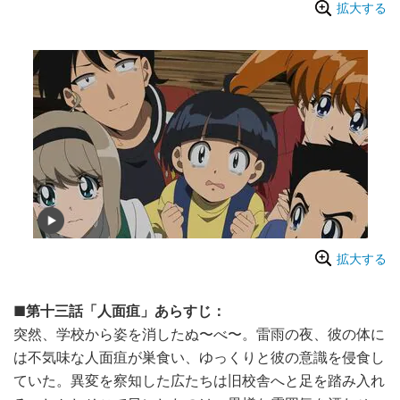
拡大する
拡大する
■第十三話「人面疽」あらすじ：
突然、学校から姿を消したぬ〜べ〜。雷雨の夜、彼の体に
は不気味な人面疽が巣食い、ゆっくりと彼の意識を侵食し
ていた。異変を察知した広たちは旧校舎へと足を踏み入れ