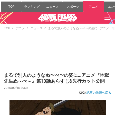
TOP
ランキング
ニュース
スポーツ
アニメ
エン
TOP
アニメ
ニュース
まるで別人のようなぬ〜べ〜の姿に…アニメ『地
まるで別人のようなぬ〜べ〜の姿に…アニメ『地獄
先生ぬ～べ～』第13話あらすじ&先行カット公開
2025/09/18 20:35
(2/2)
記事の先頭へ戻る