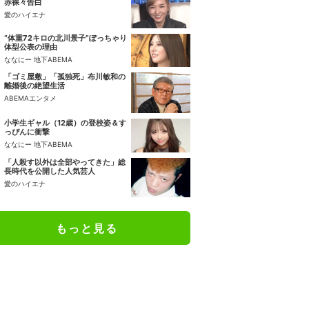
赤裸々告白
愛のハイエナ
“体重72キロの北川景子”ぽっちゃり
体型公表の理由
ななにー 地下ABEMA
「ゴミ屋敷」「孤独死」布川敏和の
離婚後の絶望生活
ABEMAエンタメ
小学生ギャル（12歳）の登校姿＆す
っぴんに衝撃
ななにー 地下ABEMA
「人殺す以外は全部やってきた」総
長時代を公開した人気芸人
愛のハイエナ
もっと見る