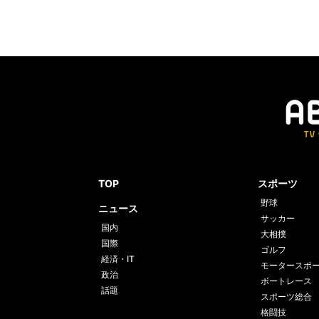
TOP
スポーツ
野球
ニュース
サッカー
国内
大相撲
国際
ゴルフ
経済・IT
モータースポ
政治
ボートレース
話題
スポーツ総合
格闘技