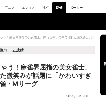
アニメ
エンタメ
将棋
麻雀
ポーカー
ゃう！麻雀界屈指の美女雀士、痺れる戦いの中で溢れた微笑みが話題に「か
位/チーム成績
ゃう！麻雀界屈指の美女雀士、
れた微笑みが話題に「かわいすぎ
雀・Mリーグ
2025/09/19 10:00