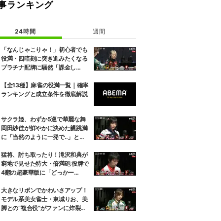
事ランキング
24時間
週間
「なんじゃこりゃ！」初心者でも
役満・四暗刻に突き進みたくなる
プラチナ配牌に騒然「課金し
た？」／麻雀・Mトーナメント
【全13種】麻雀の役満一覧｜確率
ランキングと成立条件を徹底解説
サクラ姫、わずか5巡で華麗な舞
岡田紗佳が鮮やかに決めた親跳満
に「当然のように一発で‥」と驚
き／麻雀・Mトーナメント
猛将、討ち取ったり！滝沢和典が
窮地で見せた特大・倍満砲 役牌で
4翻の超豪華版に「どっかー
ん！」／麻雀・Mトーナメント
大きなリボンでかわいさアップ！
モデル系美女雀士・東城りお、美
脚との“複合役”がファンに炸裂
「スタイル好き」／麻雀・Mトー