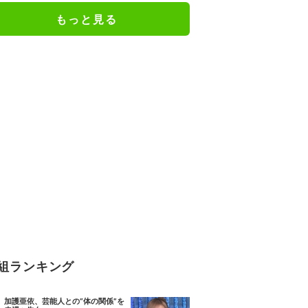
ナメント
もっと見る
組ランキング
加護亜依、芸能人との“体の関係”を