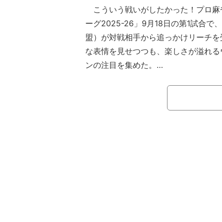
こういう戦いがしたかった！プロ麻
ーグ2025-26」9月18日の第1試合で
盟）が対戦相手から追っかけリーチを
な表情を見せつつも、楽しさが溢れる
ンの注目を集めた。
東城はBEAST Xからドラフト指名
グに復帰。伸びやかな麻雀と抜群のル
「ミス・パーフェクト」の異名を持つ
年の経験を買われてキャプテンに指名