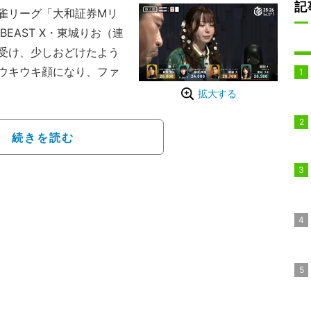
記
雀リーグ「大和証券Mリ
、BEAST X・東城りお（連
受け、少しおどけたよう
ウキウキ顔になり、ファ
拡大する
を受け、2年ぶりにMリー
ックス・スタイルから
続きを読む
が、チームからは過去3
された。