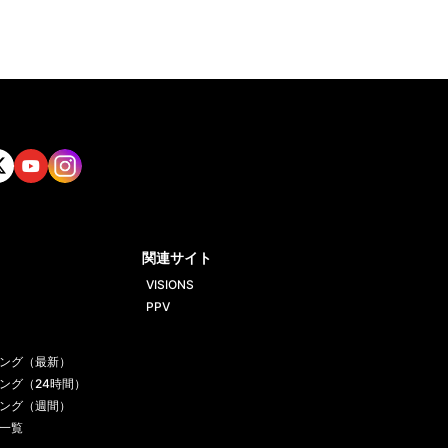
tt
Yout
Insta
ube
gram
関連サイト
VISIONS
PPV
ング（最新）
ング（24時間）
ング（週間）
一覧