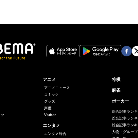
Face
Twi
book
er
アニメ
将棋
アニメニュース
麻雀
コミック
ポーカー
グッズ
声優
総合記事ランキ
ーツ
Vtuber
総合記事ランキ
エンタメ
総合記事ランキ
人物・グループ
エンタメ総合