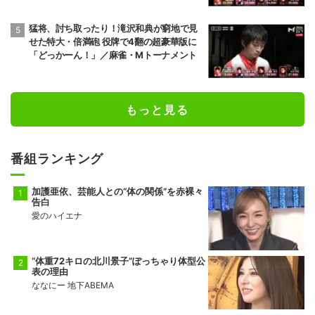
猛将、討ち取ったり！滝沢和典が窮地で見
せた特大・倍満砲 役牌で4翻の超豪華版に
「どっかーん！」／麻雀・Mトーナメント
もっと見る
番組ランキング
加護亜依、芸能人との“体の関係”を赤裸々
告白
愛のハイエナ
“体重72キロの北川景子”ぽっちゃり体型公
表の理由
ななにー 地下ABEMA