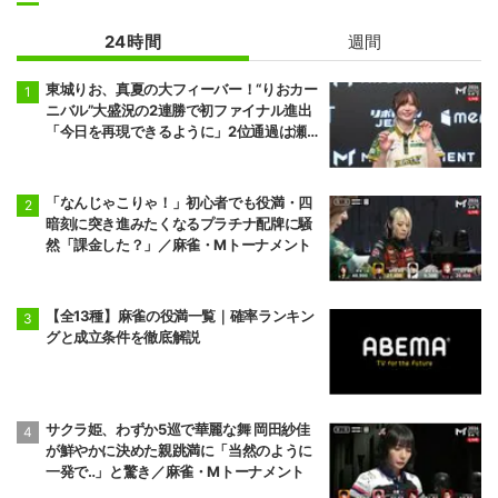
24時間
週間
東城りお、真夏の大フィーバー！“りおカー
ニバル”大盛況の2連勝で初ファイナル進出
「今日を再現できるように」2位通過は瀬
戸熊直樹／麻雀・Mトーナメント
「なんじゃこりゃ！」初心者でも役満・四
暗刻に突き進みたくなるプラチナ配牌に騒
然「課金した？」／麻雀・Mトーナメント
【全13種】麻雀の役満一覧｜確率ランキン
グと成立条件を徹底解説
サクラ姫、わずか5巡で華麗な舞 岡田紗佳
が鮮やかに決めた親跳満に「当然のように
一発で‥」と驚き／麻雀・Mトーナメント