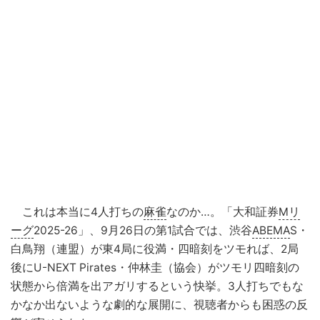
これは本当に4人打ちの
麻雀
なのか…。「大和証券
Mリ
ーグ
2025-26」、9月26日の第1試合では、渋谷
ABEMA
S・
白鳥翔（連盟）が東4局に役満・四暗刻をツモれば、2局
後にU-NEXT Pirates・仲林圭（協会）がツモリ四暗刻の
状態から倍満を出アガリするという快挙。3人打ちでもな
かなか出ないような劇的な展開に、視聴者からも困惑の反