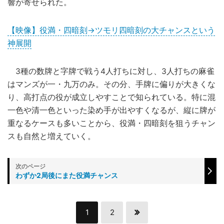
響が寄せられた。
【映像】役満・四暗刻→ツモリ四暗刻の大チャンスという
神展開
3種の数牌と字牌で戦う4人打ちに対し、3人打ちの麻雀
はマンズが一・九万のみ。その分、手牌に偏りが大きくな
り、高打点の役が成立しやすことで知られている。特に混
一色や清一色といった染め手が出やすくなるが、縦に牌が
重なるケースも多いことから、役満・四暗刻を狙うチャン
スも自然と増えていく。
わずか2局後にまた役満チャンス
1
2