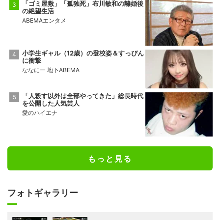
「ゴミ屋敷」「孤独死」布川敏和の離婚後
の絶望生活
ABEMAエンタメ
小学生ギャル（12歳）の登校姿＆すっぴん
に衝撃
ななにー 地下ABEMA
「人殺す以外は全部やってきた」総長時代
を公開した人気芸人
愛のハイエナ
もっと見る
フォトギャラリー