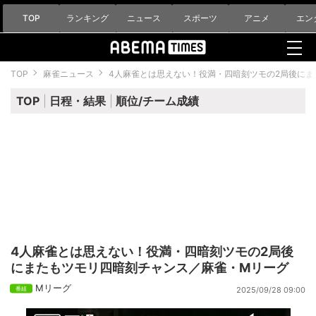
TOP
ランキング
ニュース
スポーツ
アニメ
エン
TOP
麻雀ニュース
4人麻雀とは思えない！役満・四暗刻ツモの2局後に
TOP
日程・結果
順位/チーム成績
4人麻雀とは思えない！役満・四暗刻ツモの2局後
にまたもツモリ四暗刻チャンス／麻雀・Mリーグ
Mリーグ
2025/09/28 09:00