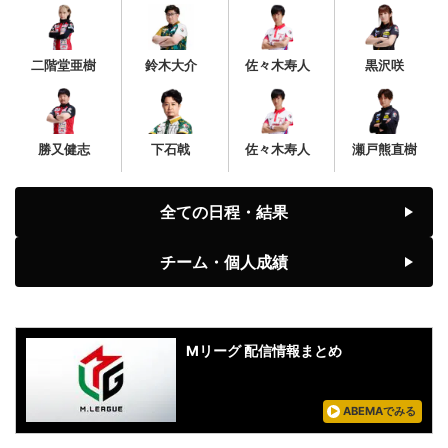
二階堂亜樹
鈴木大介
佐々木寿人
黒沢咲
勝又健志
下石戟
佐々木寿人
瀬戸熊直樹
全ての日程・結果
チーム・個人成績
Mリーグ 配信情報まとめ
ABEMAでみる