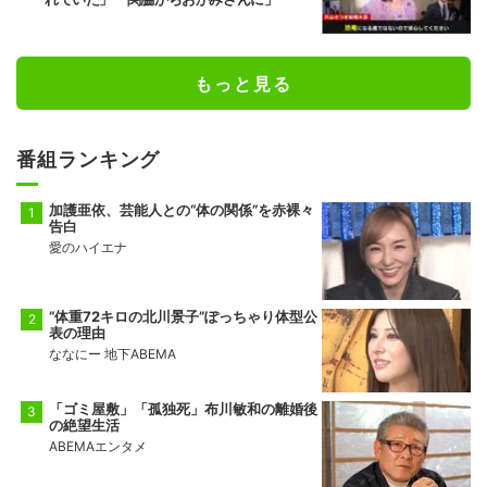
もっと見る
番組ランキング
加護亜依、芸能人との“体の関係”を赤裸々
告白
愛のハイエナ
“体重72キロの北川景子”ぽっちゃり体型公
表の理由
ななにー 地下ABEMA
「ゴミ屋敷」「孤独死」布川敏和の離婚後
の絶望生活
ABEMAエンタメ