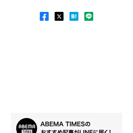
Twit
ter