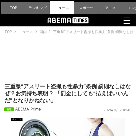
TOP
ランキング
ニュース
スポーツ
アニメ
エン
TOP
ニュース
国内
三重県“アスリート盗撮も性暴力”条例 罰則なしは
三重県“アスリート盗撮も性暴力”条例 罰則なしはな
ぜ？お気持ち表明？ 「罰金にしても“払えばいいん
だ”となりかねない」
ABEMA Prime
2025/11/02 18:40