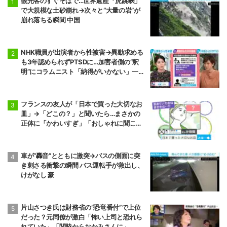
観光客のすぐそばで…世界遺産「虎跳峡」
で大規模な土砂崩れ→次々と“大量の岩”が
崩れ落ちる瞬間 中国
NHK職員が出演者から性被害→異動求める
も3年認められずPTSDに…加害者側の“釈
明”にコラムニスト「納得がいかない」一方
で組織体制の問題点も指摘
フランスの友人が「日本で買った大切なお
皿」→「どこの？」と聞いたら…まさかの
正体に「かわいすぎ」「おしゃれに聞こえ
る」
車が“轟音”とともに激突→バスの側面に突
き刺さる衝撃の瞬間 バス運転手が救出し、
けがなし 豪
片山さつき氏は財務省の“恐竜番付”で上位
だった？元同僚が激白「怖い上司と恐れら
れていた」「関脇からおかみさんに」