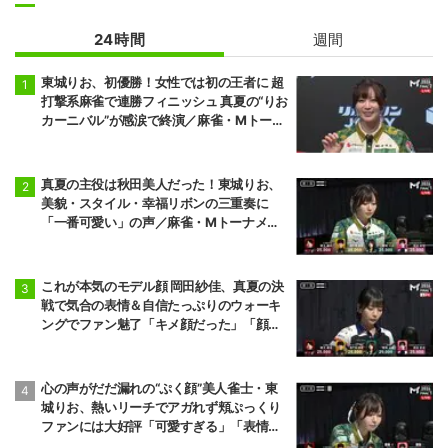
24時間
週間
東城りお、初優勝！女性では初の王者に 超
打撃系麻雀で連勝フィニッシュ 真夏の“りお
カーニバル”が感涙で終演／麻雀・Mトーナ
メント
真夏の主役は秋田美人だった！東城りお、
美貌・スタイル・幸福リボンの三重奏に
「一番可愛い」の声／麻雀・Mトーナメン
ト
これが本気のモデル顔 岡田紗佳、真夏の決
戦で気合の表情＆自信たっぷりのウォーキ
ングでファン魅了「キメ顔だった」「顔小
さすぎやろww」／麻雀・Mトーナメント
心の声がだだ漏れの“ぷく顔”美人雀士・東
城りお、熱いリーチでアガれず頬ぷっくり
ファンには大好評「可愛すぎる」「表情管
理も怠らない」／麻雀・Mトーナメント