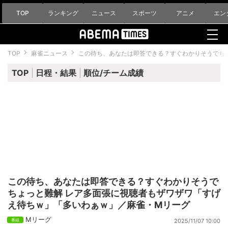
TOP
ランキング
ニュース
スポーツ
アニメ
エン
TOP
麻雀ニュース
この待ち、あなたは即答できる？すぐわかりそうでち
TOP
日程・結果
順位/チーム成績
この待ち、あなたは即答できる？すぐわかりそうで
ちょっと難解 レア多面張に視聴者もザワザワ「すげ
え待ちｗ」「多いわぁｗ」／麻雀・Mリーグ
Mリーグ
2025/11/07 10:00