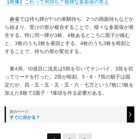
【映像】これって何待ち？複雑な多面張の答え
麻雀
では待ち牌が1つの単騎待ち、2つの両面待ちなどか
ら始まり、受けの形が複合することで、様々な多面張が発
生する。特に同一牌が3枚、4枚あるところに面子が絡む
と、3枚のうち2枚を雀頭とする、4枚のうち3枚を暗刻と
することで、待ちの形が変化する。
東4局、10巡目に浅見は5筒を引いてテンパイ、3筒を切
ってリーチを打った。2筒が暗刻、5・6・7筒の順子は固
定だが、四・五・五・五・五・六・七万という7枚に1枚を
加えた8枚で2面子・1雀頭を作る必要がある。
すぐに分かる？