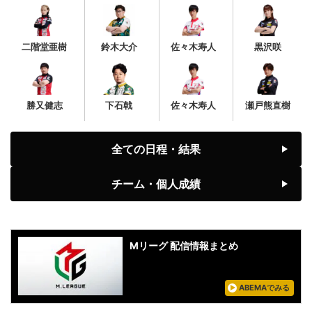
二階堂亜樹
鈴木大介
佐々木寿人
黒沢咲
勝又健志
下石戟
佐々木寿人
瀬戸熊直樹
全ての日程・結果
チーム・個人成績
Mリーグ 配信情報まとめ
ABEMAでみる