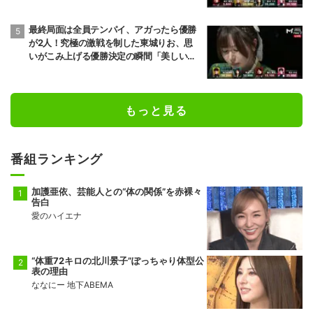
最終局面は全員テンパイ、アガったら優勝
が2人！究極の激戦を制した東城りお、思
いがこみ上げる優勝決定の瞬間「美しい結
末だった」「完全勝利！」／麻雀・Mトー
ナメント
もっと見る
番組ランキング
加護亜依、芸能人との“体の関係”を赤裸々
告白
愛のハイエナ
“体重72キロの北川景子”ぽっちゃり体型公
表の理由
ななにー 地下ABEMA