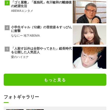
「ゴミ屋敷」「孤独死」布川敏和の離婚後
の絶望生活
ABEMAエンタメ
小学生ギャル（12歳）の登校姿＆すっぴん
に衝撃
ななにー 地下ABEMA
「人殺す以外は全部やってきた」総長時代
を公開した人気芸人
愛のハイエナ
もっと見る
フォトギャラリー