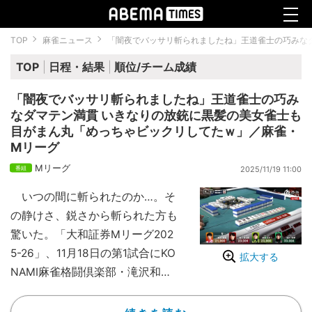
TOP
麻雀ニュース
「闇夜でバッサリ斬られましたね」王道雀士の巧みな
TOP
日程・結果
順位/チーム成績
「闇夜でバッサリ斬られましたね」王道雀士の巧み
なダマテン満貫 いきなりの放銃に黒髪の美女雀士も
目がまん丸「めっちゃビックリしてたｗ」／麻雀・
Mリーグ
Mリーグ
2025/11/19 11:00
いつの間に斬られたのか…。そ
の静けさ、鋭さから斬られた方も
驚いた。「大和証券Mリーグ202
5-26」、11月18日の第1試合にKO
拡大する
NAMI麻雀格闘倶楽部・滝沢和典
（連盟）が出場。東2局、テンパ
イ気配を感じさせないダマテンか