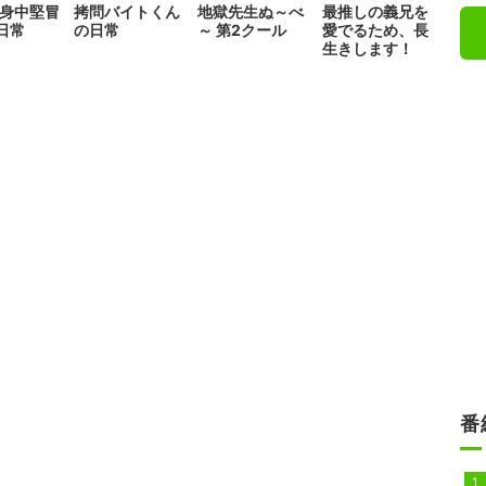
独身中堅冒
拷問バイトくん
地獄先生ぬ～べ
最推しの義兄を
日常
の日常
～ 第2クール
愛でるため、長
生きします！
番