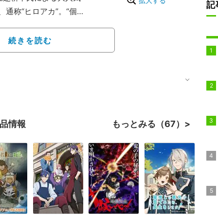
拡大する
記
通称“ヒロアカ”。“個
存在が当たり前の世界を舞
輝）、通称“デク”が、社会
続きを読む
＜ヴィラン＞”に立ち向か
成の名門・雄英高校で仲
ヒーローアクション。
作品情報
もっとみる（67）