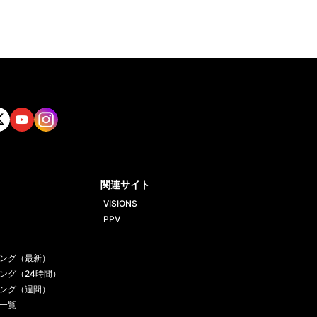
tt
Yout
Insta
ube
gram
関連サイト
VISIONS
PPV
ング（最新）
ング（24時間）
ング（週間）
一覧