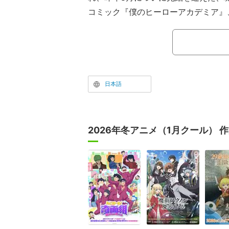
コミック『僕のヒーローアカデミア』、
性”と呼ばれる超常能力を持つ人々の
台に、主人公・緑谷出久（CV.山下大
を守り、“個性”を悪用する犯罪者“敵
う“ヒーロー”になるため、ヒーロー育
間たちと共に成長する物語が展開する
日本語
2026年冬アニメ（1月クール） 