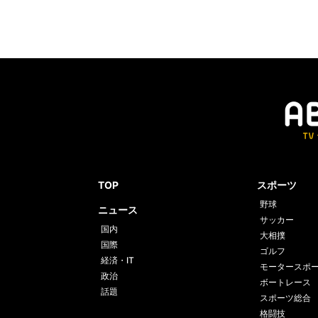
TOP
スポーツ
野球
ニュース
サッカー
国内
大相撲
国際
ゴルフ
経済・IT
モータースポ
政治
ボートレース
話題
スポーツ総合
格闘技