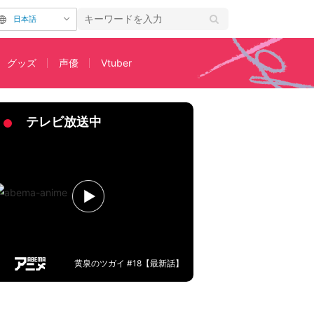
日本語
グッズ
声優
Vtuber
リルスタンドも
テレビ放送中
黄泉のツガイ #18【最新話】