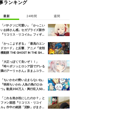
事ランキング
最新
24時間
週間
「バチクソに可愛い」「かっこい
いお姉さん感」セガプライズ新作
『リコリス・リコイル』フィギュ
ア解禁に反響続々
「かっこよすぎる」「最高のエン
ドカード」と反響、アニメ『攻殻
機動隊 THE GHOST IN THE SHEL
L』第5話エンドカード公開
「大正っぽくて良いぞ！！」
『時々ボソッとロシア語でデレる
隣のアーリャさん』京まふコラボ
の特別衣装ビジュアルに絶賛の声
「ちいかわの勢い止まらないね」
『映画ちいかわ 人魚の島のひみ
つ』動員350万人・興行収入50億
円突破が大きな話題に
「これを抱き枕にしたのか？」と
ファン困惑『リコリス・リコイ
ル』作中の銘酒「泥酔」がまさか
の一升瓶サイズの抱き枕に