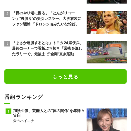
「目のやり場に困る」「とんがりコー
ン」“裏切り”の美女レスラー、大胆衣装に
ファン騒然 「ドロンジョみたいな恰好」
「まさか連勝するとは」トヨタ24歳伏兵、
最終コーナーで看板ぶち抜き「常軌を逸し
たラリーで」最後まで“全開”貫き躍動
もっと見る
番組ランキング
加護亜依、芸能人との“体の関係”を赤裸々
告白
愛のハイエナ