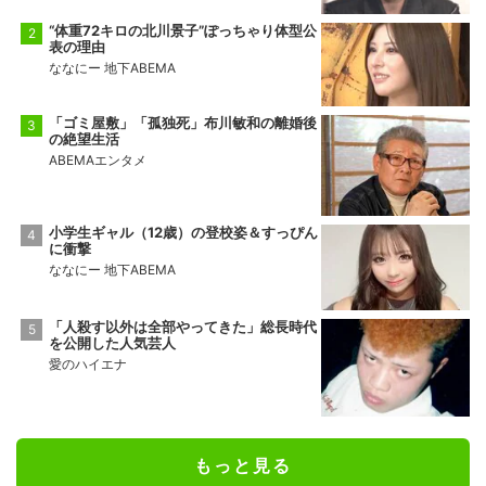
“体重72キロの北川景子”ぽっちゃり体型公
表の理由
ななにー 地下ABEMA
「ゴミ屋敷」「孤独死」布川敏和の離婚後
の絶望生活
ABEMAエンタメ
小学生ギャル（12歳）の登校姿＆すっぴん
に衝撃
ななにー 地下ABEMA
「人殺す以外は全部やってきた」総長時代
を公開した人気芸人
愛のハイエナ
もっと見る