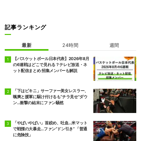
記事ランキング
最新
24時間
週間
【バスケットボール日本代表】2026年8月
の6連戦はどこで見れる？テレビ放送・ネ
ット配信まとめ 招集メンバーも解説
「下はビキニ」サーファー美女レスラー、
颯爽と援軍に駆け付けるも“チラ見せ”ダウ
ン…衝撃の結末にファン騒然
「やばいやばい」首絞め、吐血…米マット
で戦慄の大暴走…ファン“ドン引き” 「普通
に危険技」