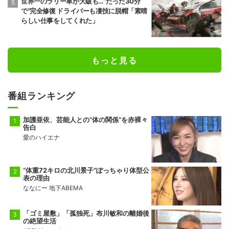
世界一のラリー車が大破も…“たった30分
で”完全修復 ドライバーも凄技に脱帽「素晴
らしい仕事をしてくれた」
もっと見る
番組ランキング
加護亜依、芸能人との“体の関係”を赤裸々
告白
愛のハイエナ
“体重72キロの北川景子”ぽっちゃり体型公
表の理由
ななにー 地下ABEMA
「ゴミ屋敷」「孤独死」布川敏和の離婚後
の絶望生活