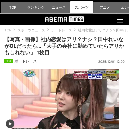
TOP
ランキング
ニュース
スポーツ
アニメ
エン
TOP
スポーツニュース
ボートレース
社内恋愛はアリ？ナシ？田中れい
【写真・画像】社内恋愛はアリ？ナシ？田中れいな
がOLだったら…「大手の会社に勤めていたらアリか
もしれない」 1枚目
ボートレース
2025/12/01 12:00