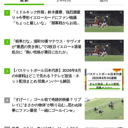
「ミドルキック炸裂」鈴木優磨、強烈腹蹴
り→今季初イエローカードにファン物議
「ちょっと厳しいな」「開幕戦からお祖母
様に怒られる」
「軽率だな」浦和10番マテウス・サヴィオ
が“最悪の突き倒し”で2枚目イエロー→退場
処分に「熱い性格が裏目に出たか」
【バスケットボール日本代表】2026年8月
の6連戦はどこで見れる？テレビ放送・ネ
ット配信まとめ 招集メンバーも解説
「すげー！」ゴール前で奇跡的映像？ リプ
レイに“まさかの物体”が映り込む…思わぬ珍
事にファン爆笑「一緒にゴールインw」