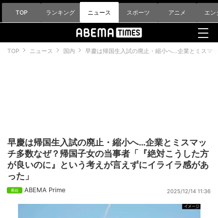
TOP
ランキング
ニュース
スポーツ
アニメ
エン
TOP
ニュース
国内
早慶は帰国生入試の廃止・縮小へ…企業とミスマ
早慶は帰国生入試の廃止・縮小へ…企業とミスマッ
チ多数なぜ？帰国子女の当事者「『絶対こうした方
が良いのに』という考えが言えずにイライラ感があ
った」
ABEMA Prime
2025/12/14 11:36