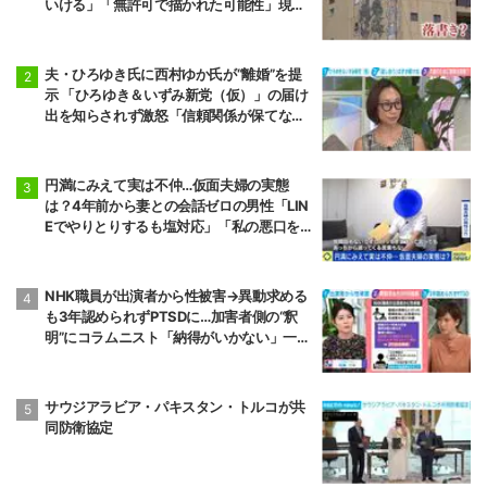
いける」「無許可で描かれた可能性」現役
アーティストらが見解
夫・ひろゆき氏に西村ゆか氏が“離婚”を提
示 「ひろゆき＆いずみ新党（仮）」の届け
出を知らされず激怒「信頼関係が保てない
状態で夫婦を続けるのは無理」
円満にみえて実は不仲…仮面夫婦の実態
は？4年前から妻との会話ゼロの男性「LIN
Eでやりとりするも塩対応」「私の悪口を
言うから娘は寄り付いてこない」
NHK職員が出演者から性被害→異動求める
も3年認められずPTSDに…加害者側の“釈
明”にコラムニスト「納得がいかない」一方
で組織体制の問題点も指摘
サウジアラビア・パキスタン・トルコが共
同防衛協定