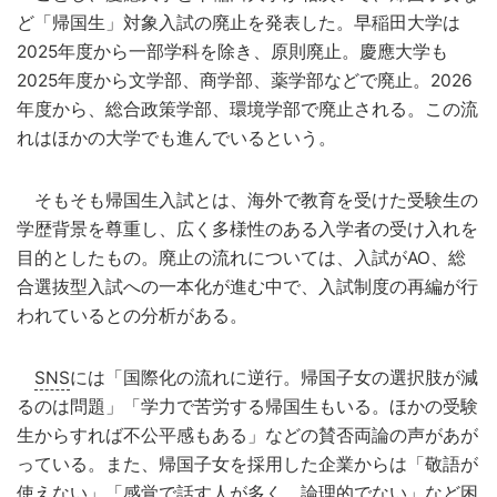
ど「帰国生」対象入試の廃止を発表した。早稲田大学は
2025年度から一部学科を除き、原則廃止。慶應大学も
2025年度から文学部、商学部、薬学部などで廃止。2026
年度から、総合政策学部、環境学部で廃止される。この流
れはほかの大学でも進んでいるという。
そもそも帰国生入試とは、海外で教育を受けた受験生の
学歴背景を尊重し、広く多様性のある入学者の受け入れを
目的としたもの。廃止の流れについては、入試がAO、総
合選抜型入試への一本化が進む中で、入試制度の再編が行
われているとの分析がある。
SNS
には「国際化の流れに逆行。帰国子女の選択肢が減
るのは問題」「学力で苦労する帰国生もいる。ほかの受験
生からすれば不公平感もある」などの賛否両論の声があが
っている。また、帰国子女を採用した企業からは「敬語が
使えない」「感覚で話す人が多く、論理的でない」など困