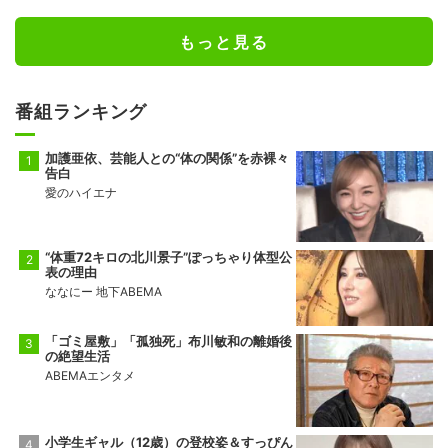
もっと見る
番組ランキング
加護亜依、芸能人との“体の関係”を赤裸々
告白
愛のハイエナ
“体重72キロの北川景子”ぽっちゃり体型公
表の理由
ななにー 地下ABEMA
「ゴミ屋敷」「孤独死」布川敏和の離婚後
の絶望生活
ABEMAエンタメ
小学生ギャル（12歳）の登校姿＆すっぴん