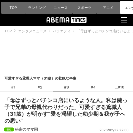
TOP
ランキング
ニュース
スポーツ
アニメ
エン
TOP
エンタメニュース
バラエティ
「母はずっとパチンコ店にいるよう
可愛すぎる鳶職人ママ（31歳）の壮絶な半生
#1
#2
#3
#4
#10
「母はずっとパチンコ店にいるような人。私は鍵っ
子で兄弟の母親代わりだった」可愛すぎる鳶職人
（31歳）が明かす“愛を渇望した幼少期＆我が子へ
の思い”
秘密のママ園
2026/02/22 22:00