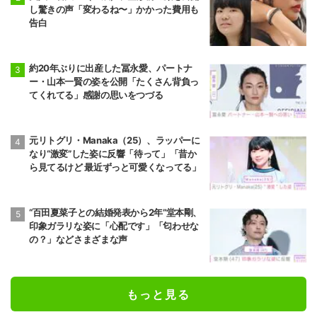
し驚きの声「変わるね〜」かかった費用も
告白
約20年ぶりに出産した冨永愛、パートナ
ー・山本一賢の姿を公開「たくさん背負っ
てくれてる」感謝の思いをつづる
元リトグリ・Manaka（25）、ラッパーに
なり“激変”した姿に反響「待って」「昔か
ら見てるけど 最近ずっと可愛くなってる」
“百田夏菜子との結婚発表から2年”堂本剛、
印象ガラリな姿に「心配です」「匂わせな
の？」などさまざまな声
もっと見る