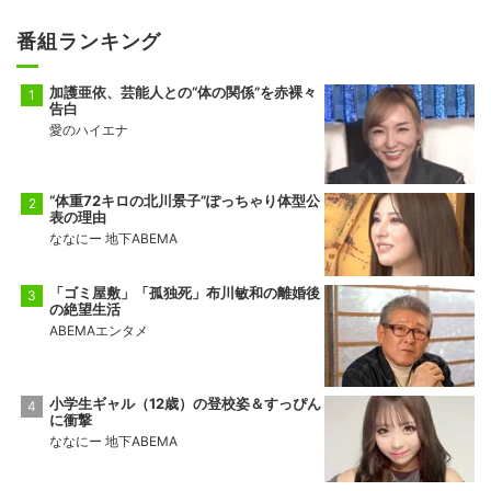
番組ランキング
加護亜依、芸能人との“体の関係”を赤裸々
告白
愛のハイエナ
“体重72キロの北川景子”ぽっちゃり体型公
表の理由
ななにー 地下ABEMA
「ゴミ屋敷」「孤独死」布川敏和の離婚後
の絶望生活
ABEMAエンタメ
小学生ギャル（12歳）の登校姿＆すっぴん
に衝撃
ななにー 地下ABEMA