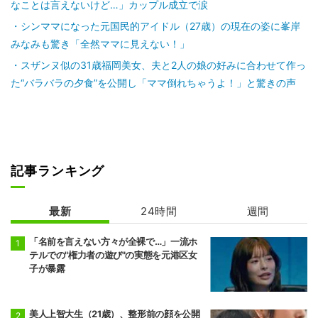
なことは言えないけど…」カップル成立で涙
シンママになった元国民的アイドル（27歳）の現在の姿に峯岸
みなみも驚き「全然ママに見えない！」
スザンヌ似の31歳福岡美女、夫と2人の娘の好みに合わせて作っ
た“バラバラの夕食”を公開し「ママ倒れちゃうよ！」と驚きの声
記事ランキング
最新
24時間
週間
「名前を言えない方々が全裸で…」一流ホ
テルでの"権力者の遊び"の実態を元港区女
子が暴露
美人上智大生（21歳）、整形前の顔を公開