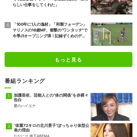
らしい仕事をしてくれた」
「100年に1人の逸材」「和製フォーデン」
マリノスの16歳MF、衝撃の“ワンタッチ”で
今季J1オープニング弾！記録ずくめのデビ
ュー戦初ゴールに「歴史を作りよった」
もっと見る
番組ランキング
加護亜依、芸能人との“体の関係”を赤裸々
告白
愛のハイエナ
“体重72キロの北川景子”ぽっちゃり体型公
表の理由
ななにー 地下ABEMA