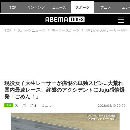
TOP
ランキング
ニュース
スポーツ
アニメ
エン
TOP
スポーツニュース
モータースポーツ
現役女子大生レーサーが痛恨
現役女子大生レーサーが痛恨の単独スピン…大荒れ
国内最速レース、終盤のアクシデントにJuju感情爆
発「ごめん！」
スーパーフォーミュラ
2026/04/10 20:20