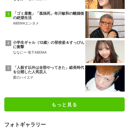
「ゴミ屋敷」「孤独死」布川敏和の離婚後
の絶望生活
ABEMAエンタメ
小学生ギャル（12歳）の登校姿＆すっぴん
に衝撃
ななにー 地下ABEMA
「人殺す以外は全部やってきた」総長時代
を公開した人気芸人
愛のハイエナ
もっと見る
フォトギャラリー