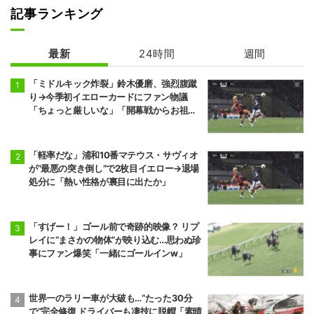
記事ランキング
最新
24時間
週間
「ミドルキック炸裂」鈴木優磨、強烈腹蹴
り→今季初イエローカードにファン物議
「ちょっと厳しいな」「開幕戦からお祖母
様に怒られる」
「軽率だな」浦和10番マテウス・サヴィオ
が“最悪の突き倒し”で2枚目イエロー→退場
処分に「熱い性格が裏目に出たか」
「すげー！」ゴール前で奇跡的映像？ リプ
レイに“まさかの物体”が映り込む…思わぬ珍
事にファン爆笑「一緒にゴールインw」
世界一のラリー車が大破も…“たった30分
で”完全修復 ドライバーも凄技に脱帽「素晴