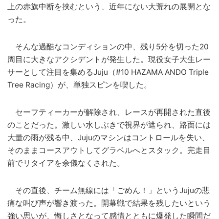
上の赤旗中断を挟むという、近年にない大荒れの展開とな
った。
そんな過酷なコンディションの中、残り5分を切った20
周目に大きなアクシデントが発生した。現役女子大生レー
サーとして注目を集めるJuju（#10 HAZAMA ANDO Triple
Tree Racing）が、単独スピンを喫した。
セーフティーカーが解除され、レースが再開された直後
のことだった。激しい水しぶきで視界が遮られ、路面には
大量の雨が残る中、Jujuのマシンはコントロールを失い、
そのままコースアウトしてグラベルへとスタック。完走目
前でリタイアを余儀なくされた。
その直後、チーム無線には「ごめん！」というJujuの悲
痛な叫び声が響き渡った。開幕戦で結果を残したいという
強い思いが、悔しさとなって感情とともに爆発した瞬間だ