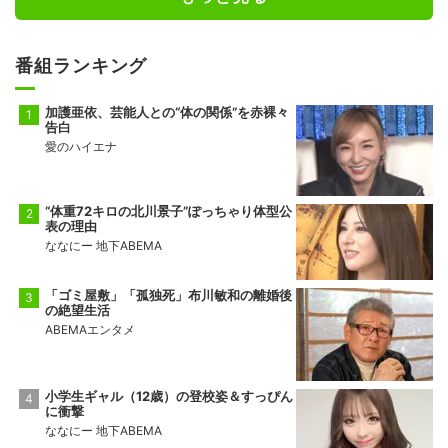
番組ランキング
加護亜依、芸能人との“体の関係”を赤裸々
告白
愛のハイエナ
“体重72キロの北川景子”ぽっちゃり体型公
表の理由
ななにー 地下ABEMA
「ゴミ屋敷」「孤独死」布川敏和の離婚後
の絶望生活
ABEMAエンタメ
小学生ギャル（12歳）の登校姿＆すっぴん
に衝撃
ななにー 地下ABEMA