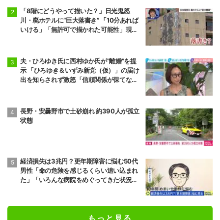
「8階にどうやって描いた？」日光鬼怒
川・廃ホテルに“巨大落書き” 「10分あれば
いける」「無許可で描かれた可能性」現役
アーティストらが見解
夫・ひろゆき氏に西村ゆか氏が“離婚”を提
示 「ひろゆき＆いずみ新党（仮）」の届け
出を知らされず激怒「信頼関係が保てない
状態で夫婦を続けるのは無理」
長野・安曇野市で土砂崩れ 約390人が孤立
状態
経済損失は3兆円？更年期障害に悩む50代
男性「命の危険を感じるくらい追い込まれ
た」「いろんな病院をめぐってきた状況が1
0年続いた」“ゆらぎ世代”の本音と社会の支
え方
もっと見る