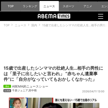
TOP
ランキング
ニュース
スポーツ
アニメ
エン
TOP
ニュース
国内
15歳で出産したシンママの壮絶人生…相手の男性
15歳で出産したシンママの壮絶人生…相手の男性に
は「里子に出したいと言われ」 “赤ちゃん遺棄事
件”に「自分がなっていてもおかしくなかった」
ABEMA的ニュースショー
千原ジュニア
,
田中萌
2026/04/11 13:00