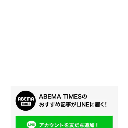
Twit
ter