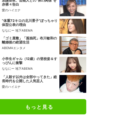
加護亜依、芸能人との“体の関係”を
赤裸々告白
愛のハイエナ
“体重72キロの北川景子”ぽっちゃり
体型公表の理由
ななにー 地下ABEMA
「ゴミ屋敷」「孤独死」布川敏和の
離婚後の絶望生活
ABEMAエンタメ
小学生ギャル（12歳）の登校姿＆す
っぴんに衝撃
ななにー 地下ABEMA
「人殺す以外は全部やってきた」総
長時代を公開した人気芸人
愛のハイエナ
もっと見る