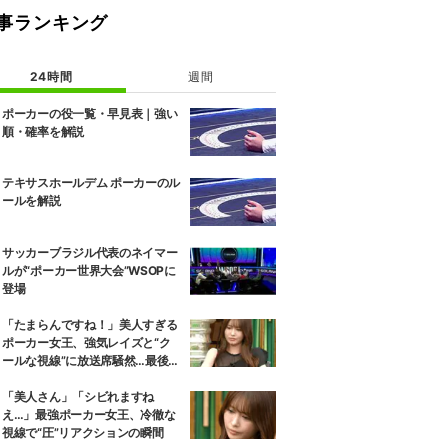
事ランキング
24時間
週間
ポーカーの役一覧・早見表｜強い
順・確率を解説
テキサスホールデム ポーカーのル
ールを解説
サッカーブラジル代表のネイマー
ルが“ポーカー世界大会”WSOPに
登場
「たまらんですね！」美人すぎる
ポーカー女王、強気レイズと“ク
ールな視線”に放送席騒然…最後に
待っていたまさかの展開
「美人さん」「シビれますね
え…」最強ポーカー女王、冷徹な
視線で“圧”リアクションの瞬間