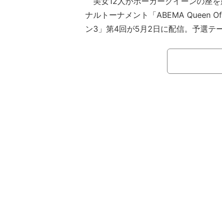
美女12人がポーカークイーンの座を競
ナルトーナメント「ABEMA Queen Of
ン3」第4回が5月2日に配信。予選テ
顔面偏差値”こと廣井佑果子がターン
かし、鮮やかな逆転勝利を収める一幕