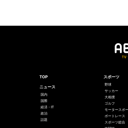
TOP
スポーツ
野球
ニュース
サッカー
国内
大相撲
国際
ゴルフ
経済・IT
モータースポ
政治
ボートレース
話題
スポーツ総合