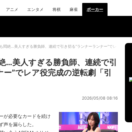
アニメ
エンタメ
将棋
麻雀
ポーカー
も悶絶…美人すぎる勝負師、連続で引き切る“ランナーランナー”でレア役完
絶…美人すぎる勝負師、連続で引
ナー”でレア役完成の逆転劇「引
2026/05/08 08:16
ーが必要なカードを続け
ず声を漏らした。