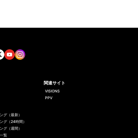
tt
Yout
Insta
ube
gram
関連サイト
VISIONS
PPV
ング（最新）
ング（24時間）
ング（週間）
一覧