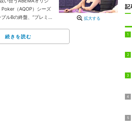
い合うABEMAオリジ
記
 Poker（AQOP）シーズ
ーブルBの終盤、“プレミア
拡大する
、リバーで勝負を大きく動
があった。
続きを読む