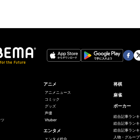
Face
Twi
book
er
アニメ
将棋
アニメニュース
麻雀
コミック
ポーカー
グッズ
声優
総合記事ランキ
ーツ
Vtuber
総合記事ランキ
エンタメ
総合記事ランキ
人物・グループ
エンタメ総合