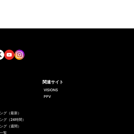
tt
Yout
Insta
ube
gram
関連サイト
VISIONS
PPV
ング（最新）
ング（24時間）
ング（週間）
一覧