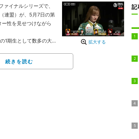
6」ファイナルシリーズで、
記
奈（連盟）が、5月7日の第
ター性を見せつけながら
の1期生として数多の大
拡大する
ュラーシーズンで個人8
堂々たる成績を残し、その
続きを読む
出という重圧がかかるス
」という自虐的な言葉は
風格が漂い始めている。