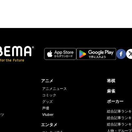
Face
Twi
book
er
アニメ
将棋
アニメニュース
麻雀
コミック
ポーカー
グッズ
声優
総合記事ランキ
ーツ
Vtuber
総合記事ランキ
エンタメ
総合記事ランキ
人物・グループ