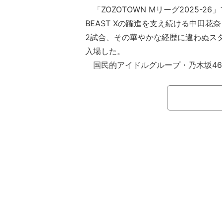
「ZOZOTOWN Mリーグ2025-2
BEAST Xの躍進を支え続ける中田花
2試合、その華やかな経歴に違わぬス
入場した。
国民的アイドルグループ・乃木坂46
舞台を経験してきた中田。今季はレギ
位、＋200ポイントオーバーという
実力を証明。チーム初のファイナル進
テージにおいても、かつての「お荷物
影を潜め、一人のトップ雀士としての