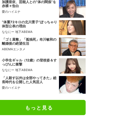
加護亜依、芸能人との“体の関係”を
赤裸々告白
愛のハイエナ
“体重72キロの北川景子”ぽっちゃり
体型公表の理由
ななにー 地下ABEMA
「ゴミ屋敷」「孤独死」布川敏和の
離婚後の絶望生活
ABEMAエンタメ
小学生ギャル（12歳）の登校姿＆す
っぴんに衝撃
ななにー 地下ABEMA
「人殺す以外は全部やってきた」総
長時代を公開した人気芸人
愛のハイエナ
もっと見る