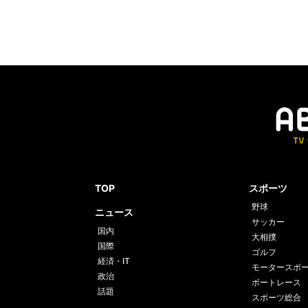
TOP
スポーツ
野球
ニュース
サッカー
国内
大相撲
国際
ゴルフ
経済・IT
モータースポ
政治
ボートレース
話題
スポーツ総合