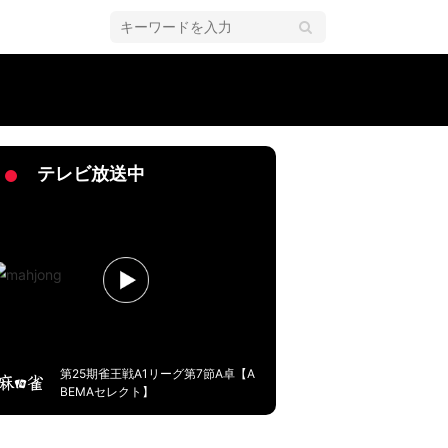
上がってる」「デルモ歩き」ファンうっとり／麻雀・Mリーグ
テレビ放送中
第25期雀王戦A1リーグ第7節A卓【A
BEMAセレクト】