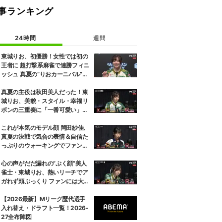
事ランキング
24時間
週間
東城りお、初優勝！女性では初の
王者に 超打撃系麻雀で連勝フィニ
ッシュ 真夏の“りおカーニバル”が
感涙で終演／麻雀・Mトーナメン
ト
真夏の主役は秋田美人だった！東
城りお、美貌・スタイル・幸福リ
ボンの三重奏に「一番可愛い」の
声／麻雀・Mトーナメント
これが本気のモデル顔 岡田紗佳、
真夏の決戦で気合の表情＆自信た
っぷりのウォーキングでファン魅
了「キメ顔だった」「顔小さすぎ
やろww」／麻雀・Mトーナメン
心の声がだだ漏れの“ぷく顔”美人
ト
雀士・東城りお、熱いリーチでア
ガれず頬ぷっくり ファンには大好
評「可愛すぎる」「表情管理も怠
らない」／麻雀・Mトーナメント
【2026最新】Mリーグ歴代選手
入れ替え・ドラフト一覧！2026-
27全布陣図