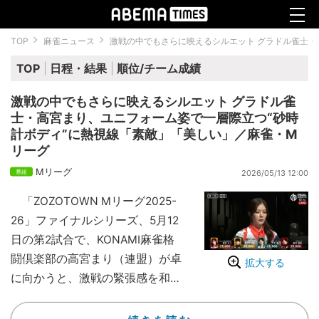
TOP
麻雀ニュース
激戦の中でもさらに映えるシルエット グラドル雀士・
TOP
日程・結果
順位/チーム成績
激戦の中でもさらに映えるシルエット グラドル雀
士・高宮まり、ユニフォーム姿で一層際立つ“砂時
計ボディ”に熱視線「素敵」「美しい」／麻雀・M
リーグ
Mリーグ
2026/05/13 12:00
「ZOZOTOWN Mリーグ2025-
26」ファイナルシリーズ、5月12
日の第2試合で、KONAMI麻雀格
闘倶楽部の高宮まり（連盟）が卓
拡大する
に向かうと、激戦の緊張感を和ら
げるようなその圧倒的なプロポー
ションに、視聴者の視線が一斉に