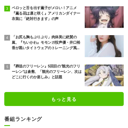
ペロッと舌を出す薫子がメロい！アニメ
『薫る花は凛と咲く』アメリカンダイナー
衣装に「絶対行きます」の声
「お尻も胸もぷりぷり」肉体美に絶賛の
嵐、『ちいかわ』モモンガ役声優・井口裕
香が黒いタイトウェアのトレーニング風景
公開
『葬送のフリーレン』5回目の“観光のフリ
ーレン”は倉敷、「観光のフリーレン、次は
どこに行くのか楽しみ」と話題
もっと見る
番組ランキング