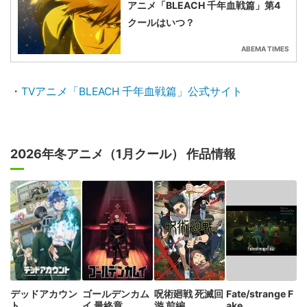
アニメ「BLEACH 千年血戦篇」第4
クールはいつ？
ABEMA TIMES
・
TVアニメ「BLEACH 千年血戦篇」公式サイト
2026年冬アニメ（1月クール） 作品情報
デッドアカウン
ゴールデンカム
呪術廻戦 死滅回
Fate/strange F
ト
イ 最終章
游 前編
ake