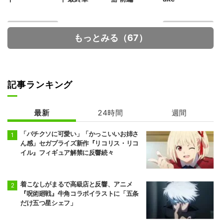
もっとみる（67）
記事ランキング
魔術師クノンは
29歳独身中堅冒
見えている
険者の日常
最新
24時間
週間
「バチクソに可愛い」「かっこいいお姉さ
ん感」セガプライズ新作『リコリス・リコ
イル』フィギュア解禁に反響続々
着こなしがまるで高級店と反響、アニメ
『呪術廻戦』牛角コラボイラストに「五条
だけ五つ星シェフ」