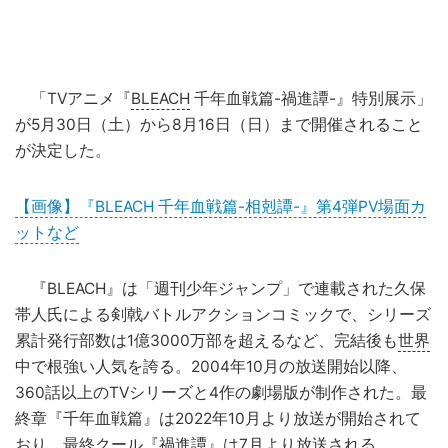
「TVアニメ『
BLEACH
千年血戦篇-禍進譚-』特別展示」
が5月30日（土）から8月16日（日）まで開催されること
が決定した。
【画像】『BLEACH 千年血戦篇-相剋譚-』第4弾PV場面カ
ットなど
『BLEACH』は「週刊少年ジャンプ」で連載された久保
帯人氏による剣戟バトルアクションコミックで、シリーズ
累計発行部数は1億3000万部を超えるなど、完結後も
世界
中で根強い人気を誇る。2004年10月の放送開始以降、
360話以上のTVシリーズと4作の劇場版が制作された。最
終章『千年血戦篇』は2022年10月より放送が開始されて
おり、最終クール『禍進譚』は7月より放送される。