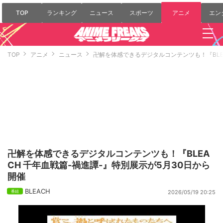
TOP
ランキング
ニュース
スポーツ
アニメ
エン
TOP
アニメ
ニュース
卍解を体感できるデジタルコンテンツも！『BLE
卍解を体感できるデジタルコンテンツも！『BLEA
CH 千年血戦篇-禍進譚-』特別展示が5月30日から
開催
BLEACH
2026/05/19 20:25