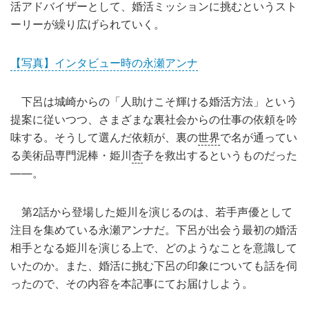
活アドバイザーとして、婚活ミッションに挑むというスト
ーリーが繰り広げられていく。
【写真】インタビュー時の永瀬アンナ
下呂は城崎からの「人助けこそ輝ける婚活方法」という
提案に従いつつ、さまざまな裏社会からの仕事の依頼を吟
味する。そうして選んだ依頼が、裏の
世界
で名が通ってい
る美術品専門泥棒・姫川
杏
子を救出するというものだった
――。
第2話から登場した姫川を演じるのは、若手声優として
注目を集めている永瀬アンナだ。下呂が出会う最初の婚活
相手となる姫川を演じる上で、どのようなことを意識して
いたのか。また、婚活に挑む下呂の印象についても話を伺
ったので、その内容を本記事にてお届けしよう。