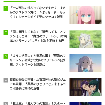
「一人変なの混ざってないですか？」まさ
かのラストワン賞に…『ぼっち・ざ・ろっ
く！』ジャージメイド姿にツッコミ殺到
「岡山満喫してるな」「観光してる」とフ
ァンほっこり！『葬送のフリーレン』の“烏
城のフリーレン”に早くも次を期待する声
「ようこそ岡山」と歓迎の嵐！『葬送のフ
リーレン』公式が“放浪のフリーレン”を投
稿、フットワークも話題に
猫猫＆壬氏の京都・上賀茂神社の新ビジュ
アル公開、『薬屋のひとりごと』京まふコ
ラボ発表に期待の反響
「救世主」「魔人ブウの友達」ミスター・