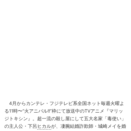
4月からカンテレ・フジテレビ系全国ネット毎週火曜よ
る11時〜“火アニバル!!”枠にて放送中のTVアニメ『マリッ
ジトキシン』。超一流の殺し屋にして五大名家「毒使い」
の主人公・下呂
ヒカル
が、凄腕結婚詐欺師・城崎メイを婚