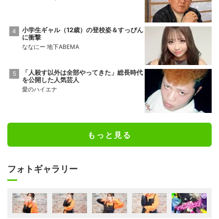
小学生ギャル（12歳）の登校姿＆すっぴん
に衝撃
ななにー 地下ABEMA
「人殺す以外は全部やってきた」総長時代
を公開した人気芸人
愛のハイエナ
もっと見る
フォトギャラリー