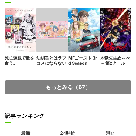
死亡遊戯で飯を
幼馴染とはラブ
MFゴースト 3r
地獄先生ぬ～べ
食う。
コメにならない
d Season
～ 第2クール
もっとみる（67）
記事ランキング
ハイスクール！
人外教室の人間
奇面組
嫌い教師
最新
24時間
週間