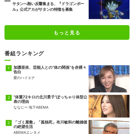
サタンへ熱い反響集まる、『ドラゴンボー
ル』公式アカがサタンの特徴を募集
もっと見る
番組ランキング
加護亜依、芸能人との“体の関係”を赤裸々
告白
愛のハイエナ
“体重72キロの北川景子”ぽっちゃり体型公
表の理由
ななにー 地下ABEMA
「ゴミ屋敷」「孤独死」布川敏和の離婚後
の絶望生活
ABEMAエンタメ