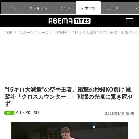
TOP
ランキング
ニュース
スポーツ
アニメ
エン
TOP
スポーツニュース
格闘技
“15キロ大減量”の空手王者、衝撃の秒
“15キロ大減量”の空手王者、衝撃の秒殺KO負け 魔
裟斗「クロスカウンター！」戦慄の光景に驚き隠せ
ず
K-1・KRUSH
2026/06/01 10:45