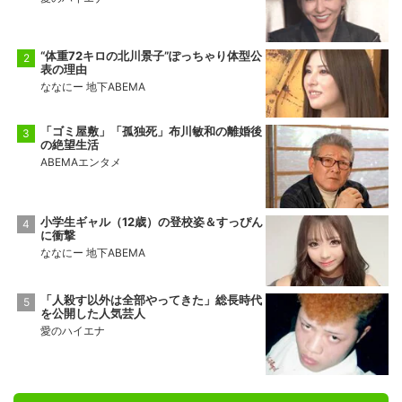
“体重72キロの北川景子”ぽっちゃり体型公
表の理由
ななにー 地下ABEMA
「ゴミ屋敷」「孤独死」布川敏和の離婚後
の絶望生活
ABEMAエンタメ
小学生ギャル（12歳）の登校姿＆すっぴん
に衝撃
ななにー 地下ABEMA
「人殺す以外は全部やってきた」総長時代
を公開した人気芸人
愛のハイエナ