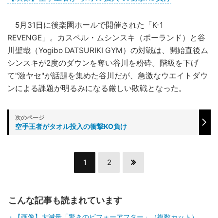
5月31日に後楽園ホールで開催された「K-1
REVENGE」。カスペル・ムシンスキ（ポーランド）と谷
川聖哉（Yogibo DATSURIKI GYM）の対戦は、開始直後ム
シンスキが2度のダウンを奪い谷川を粉砕。階級を下げ
て"激ヤセ"が話題を集めた谷川だが、急激なウエイトダウ
ンによる課題が明るみになる厳しい敗戦となった。
空手王者がタオル投入の衝撃KO負け
1
2
こんな記事も読まれています
【画像】大減量「驚きのビフォーアフター」（複数カット）