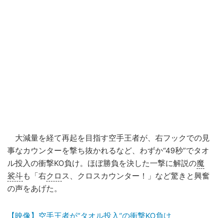
大減量を経て再起を目指す空手王者が、右フックでの見
事なカウンターを撃ち抜かれるなど、わずか“49秒”でタオ
ル投入の衝撃KO負け。ほぼ勝負を決した一撃に解説の
魔
裟斗
も「右
クロ
ス、クロスカウンター！」など驚きと興奮
の声をあげた。
【映像】空手王者が“タオル投入”の衝撃KO負け