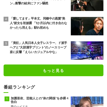
ン…衝撃の結末にファン騒然
「愛してます」平本丈、同棲中の黒髪“美
人”彼女を初披露 「1か月以内に付き合わな
かったら消える」馴れ初めも
「美狂」人気日本人女子レスラー、ド派手
ヘアと“大胆漢字プリント”のノースリーブ
姿に反響「えらいカジュアルやな」
もっと見る
番組ランキング
加護亜依、芸能人との“体の関係”を赤裸々
告白
愛のハイエナ