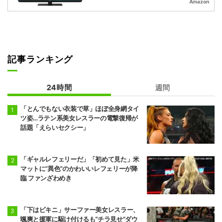
Amazon
記事ランキング
24時間
週間
「とんでもない衣装で草」ほぼ全身網タイ
ツ姿…ラテン系美女レスラーの電撃復帰が
話題「えらいセクシー」
「ギャルレフェリーだ」「初めて見た」米
マットに“異色”のかわいいレフェリーが降
臨 ファンざわめき
「下はビキニ」サーファー美女レスラー、
颯爽と援軍に駆け付けるも“チラ見せ”ダウ