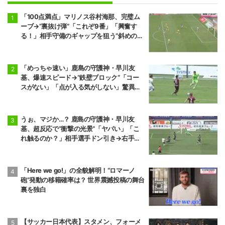
「100点満点」マリノス谷村海那、完璧ム
ーブ→“裏抜け弾”「これぞ9番」「興奮す
る！」相手守備のギャップを狙う”斜めの抜
け出し”
「めっちゃ速い」鹿島の守護神・早川友
基、爆速スピード→“鉄壁ブロック”「コー
スがない」「点が入る気がしない」驚異の
判断力と飛び出しでビッグセーブ
うぉ、マジか…？ 鹿島の守護神・早川友
基、超反応で“衝撃の光景”「ヤバい」「こ
れ触るのか？」相手選手ドン引き→右手一
本“スーパーセーブ”
「Here we go!」の全貌解明！“ロマーノ
砲”発動の移籍確率は？ 世界震撼投稿の舞台
裏を独白
【サッカー日本代表】スタメン、フォーメ