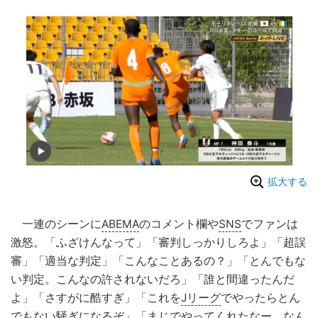
拡大する
一連のシーンに
ABEMA
のコメント欄や
SNS
でファンは
激怒。「ふざけんなって」「審判しっかりしろよ」「超誤
審」「適当な判定」「こんなことあるの？」「とんでもな
い判定。こんなの許されないだろ」「誰と間違ったんだ
よ」「さすがに酷すぎ」「これを
Jリーグ
でやったらとん
でもない騒ぎになるぞ」「まじでやってくれたなー。なん