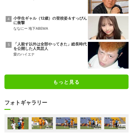
小学生ギャル（12歳）の登校姿＆すっぴん
に衝撃
ななにー 地下ABEMA
「人殺す以外は全部やってきた」総長時代
を公開した人気芸人
愛のハイエナ
もっと見る
フォトギャラリー