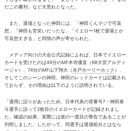
だこの審判」など大荒れとなった。
また、退場となった神田には、「神田くんマジで可哀
想」「神田も苦笑いだったな」「イエロー1枚で退場とか
可哀想すぎる」と同情の声が寄せられた。
メディア向けの大会公式記録によれば、日本でイエロー
カードを受けたのは49分のMF木寺優直（RB大宮アルディ
ージャ）、74分のMF山下翔大（
水戸ホーリーホック
）、
そしてこのシーンの神田。神田のレッドカードは記載され
ておらず、その理由は以下のように説明されている。
「適用に誤りがあったため、日本代表の背番号7・神田泰
斗選手に誤って2枚目のイエローカードが記録されまし
た。確認の結果、実際には彼の一度目の警告であることが
判明しました。したがって、同選手は退場処分とはなら