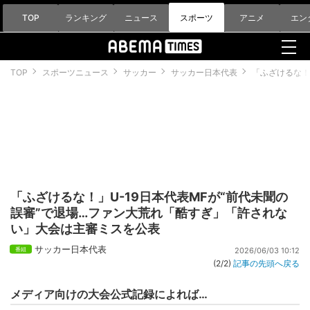
TOP
ランキング
ニュース
スポーツ
アニメ
エン
TOP
スポーツニュース
サッカー
サッカー日本代表
「ふざけるな！
「ふざけるな！」U-19日本代表MFが“前代未聞の
誤審”で退場…ファン大荒れ「酷すぎ」「許されな
い」大会は主審ミスを公表
サッカー日本代表
2026/06/03 10:12
(2/2)
記事の先頭へ戻る
メディア向けの大会公式記録によれば…