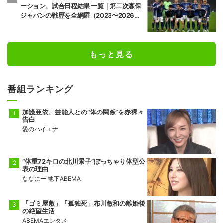
ーション、試合日程結果 一覧｜第二次森保
ジャパンの戦歴を全網羅（2023〜2026
年）
もっと見る
番組ランキング
加護亜依、芸能人との“体の関係”を赤裸々
告白
愛のハイエナ
“体重72キロの北川景子”ぽっちゃり体型公
表の理由
ななにー 地下ABEMA
「ゴミ屋敷」「孤独死」布川敏和の離婚後
の絶望生活
ABEMAエンタメ