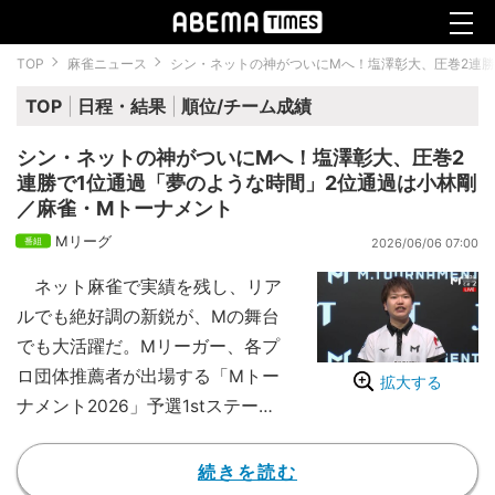
TOP
麻雀ニュース
シン・ネットの神がついにMへ！塩澤彰大、圧巻2連勝
TOP
日程・結果
順位/チーム成績
シン・ネットの神がついにMへ！塩澤彰大、圧巻2
連勝で1位通過「夢のような時間」2位通過は小林剛
／麻雀・Mトーナメント
Mリーグ
2026/06/06 07:00
ネット麻雀で実績を残し、リア
ルでも絶好調の新鋭が、Mの舞台
でも大活躍だ。Mリーガー、各プ
ロ団体推薦者が出場する「Mトー
拡大する
ナメント2026」予選1stステージ
C卓が6月5日に行われ、塩澤彰大
（最高位戦）が2連勝で3rdステ
続きを読む