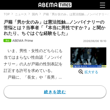
TOP
ニュース
国内
戸籍「男か女のみ」は憲法抵触…ノンバイナリー
戸籍「男か女のみ」は憲法抵触…ノンバイナリーの
苦悩とは？当事者「『本当に男性ですか？』と聞か
れたり、ちぐはぐな経験をした」
ABEMA Prime
2026/06/06 16:10
いま、男性・女性のどちらにも
当てはまらない性自認「ノンバイ
ナリー」の人が戸籍の性別表記を
訂正する許可を求めている。
拡大する
戸籍に、「長女」や「長男」な
どではなく、「長子」や「子」な
ど、性別を明示しない表記に変更
続きを読む
を申し立てた家事審判が行われ、
今月、大阪高裁は、男女の性別以