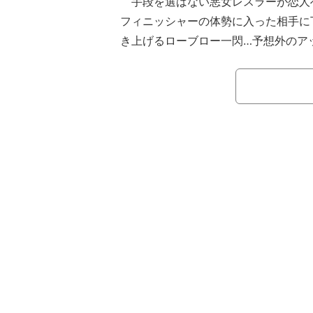
手段を選ばない悪女レスラーが恋人
フィニッシャーの体勢に入った相手に
き上げるローブロー一閃…予想外のア
ーなら仕方ないな…」など敗者への同
WWE「SmackDown」で行われ
グ1回戦のフェイタル 4-ウェイ戦。
ミアン・プリースト、ブロン・ブレイ
アムズの4人のなかで”格下感”が隠せ
1回戦突破。当然1人ではなく仲間た
リヴ・モーガンの男性にとっては”痛恨
た。