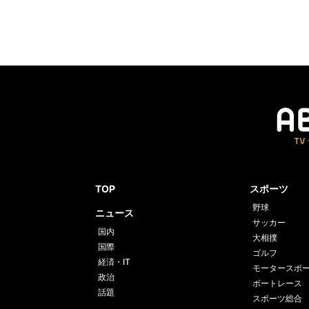
TOP
スポーツ
野球
ニュース
サッカー
国内
大相撲
国際
ゴルフ
経済・IT
モータースポ
政治
ボートレース
話題
スポーツ総合