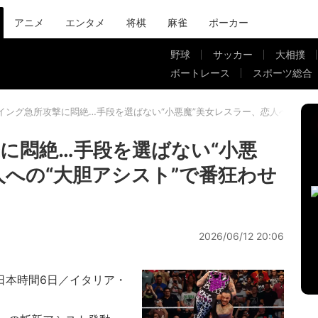
アニメ
エンタメ
将棋
麻雀
ポーカー
野球
サッカー
大相撲
ボートレース
スポーツ総合
イング急所攻撃に悶絶…手段を選ばない“小悪魔”美女レスラー、恋人への“大
に悶絶…手段を選ばない“小悪
人への“大胆アシスト”で番狂わせ
2026/06/12 20:06
・日本時間6日／イタリア・
ャ）