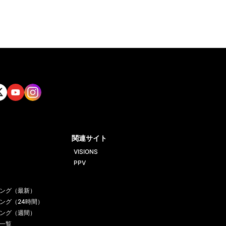
tt
Yout
Insta
ube
gram
関連サイト
VISIONS
PPV
ング（最新）
ング（24時間）
ング（週間）
一覧