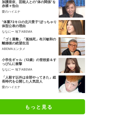
加護亜依、芸能人との“体の関係”を
赤裸々告白
愛のハイエナ
“体重72キロの北川景子”ぽっちゃり
体型公表の理由
ななにー 地下ABEMA
「ゴミ屋敷」「孤独死」布川敏和の
離婚後の絶望生活
ABEMAエンタメ
小学生ギャル（12歳）の登校姿＆す
っぴんに衝撃
ななにー 地下ABEMA
「人殺す以外は全部やってきた」総
長時代を公開した人気芸人
愛のハイエナ
もっと見る