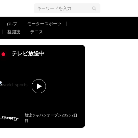
ゴルフ
モータースポーツ
格闘技
テニス
胆アシスト”で番狂わせに貢献
テレビ放送中
競泳ジャパンオープン2025 2日
目