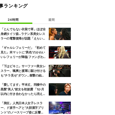
事ランキング
24時間
週間
「とんでもない衣装で草」ほぼ全
身網タイツ姿…ラテン系美女レス
ラーの電撃復帰が話題「えらいセ
クシー」
「ギャルレフェリーだ」「初めて
見た」米マットに“異色”のかわい
いレフェリーが降臨 ファンざわめ
き
「下はビキニ」サーファー美女レ
スラー、颯爽と援軍に駆け付ける
も“チラ見せ”ダウン…衝撃の結末
にファン騒然
「愛してます」平本丈、同棲中の
黒髪“美人”彼女を初披露 「1か月
以内に付き合わなかったら消え
る」馴れ初めも
「美狂」人気日本人女子レスラ
ー、ド派手ヘアと“大胆漢字プリ
ント”のノースリーブ姿に反響