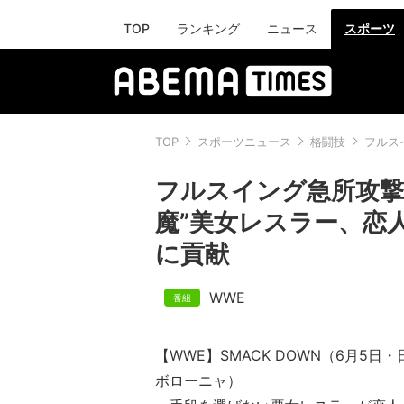
TOP
ランキング
ニュース
スポーツ
TOP
スポーツニュース
格闘技
フルス
フルスイング急所攻撃
魔”美女レスラー、恋
に貢献
WWE
【WWE】SMACK DOWN（6月5日
ボローニ