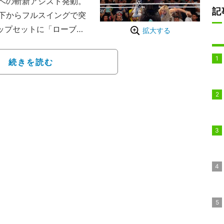
への斬新アシスト発動。
記
下からフルスイングで突
ップセットに「ローブロ
拡大する
情の声が飛び交った。
た、キング・オブ・ザ・リン
続きを読む
ドミニク・ミステリオ、ダ
カー、トリック・ウィリ
ない、ドミニクがまさかの
ちの狡猾なアシスト、特に
の一撃”が試合を決め