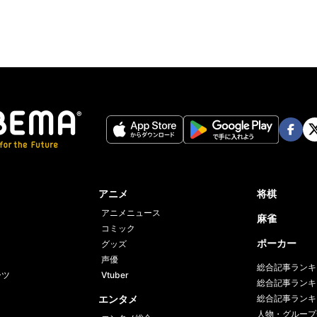
Face
Twi
book
er
アニメ
将棋
アニメニュース
麻雀
コミック
ポーカー
グッズ
声優
総合記事ランキ
ーツ
Vtuber
総合記事ランキ
エンタメ
総合記事ランキ
人物・グループ