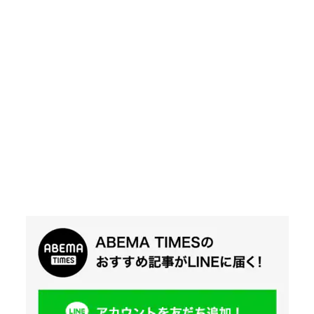
Twit
ter