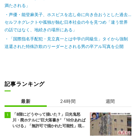
満たされる」
声優・能登麻美子、ホスピスを志し命に向き合おうとした過去…
セルフネグレクトや孤独が蝕む日本社会の今を見つめ「違う世界
の話ではなく、地続きの場所にある」
「国際指名手配犯・見立真一とは中学の同級生」タイから強制
送還された特殊詐欺のリーダーとされる男の卒アル写真を公開
記事ランキング
最新
24時間
週間
「8階にどうやって描いた？」日光鬼怒
川・廃ホテルに“巨大落書き” 「10分あれば
いける」「無許可で描かれた可能性」現役
アーティストらが見解