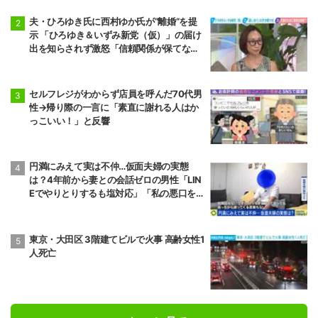
夫・ひろゆき氏に西村ゆか氏が“離婚”を提
示 「ひろゆき＆いずみ新党（仮）」の届け
出を知らされず激怒「信頼関係が保てない
状態で夫婦を続けるのは無理」
セルフレジがわからず店員を呼んだ70代男
性→帰り際の一言に「素直に謝れる人はか
っこいい！」と反響
円満にみえて実は不仲…仮面夫婦の実態
は？4年前から妻との会話ゼロの男性「LIN
Eでやりとりするも塩対応」「私の悪口を
言うから娘は寄り付いてこない」
東京・大田区 3階建てビルで火事 高齢女性1
人死亡