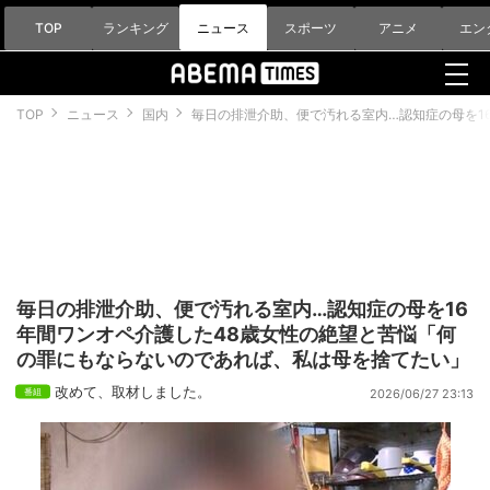
TOP
ランキング
ニュース
スポーツ
アニメ
エン
TOP
ニュース
国内
毎日の排泄介助、便で汚れる室内…認知症の母を1
毎日の排泄介助、便で汚れる室内…認知症の母を16
年間ワンオペ介護した48歳女性の絶望と苦悩「何
の罪にもならないのであれば、私は母を捨てたい」
改めて、取材しました。
2026/06/27 23:13