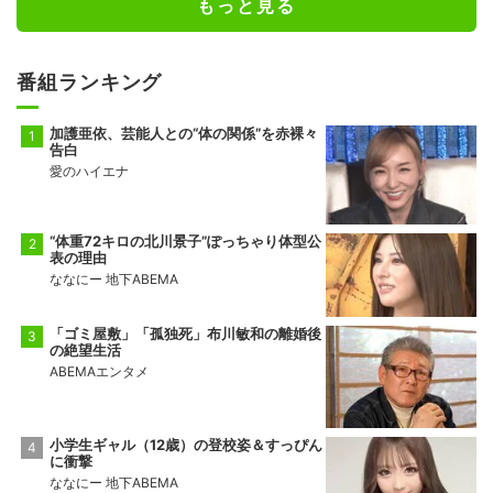
もっと見る
番組ランキング
加護亜依、芸能人との“体の関係”を赤裸々
告白
愛のハイエナ
“体重72キロの北川景子”ぽっちゃり体型公
表の理由
ななにー 地下ABEMA
「ゴミ屋敷」「孤独死」布川敏和の離婚後
の絶望生活
ABEMAエンタメ
小学生ギャル（12歳）の登校姿＆すっぴん
に衝撃
ななにー 地下ABEMA