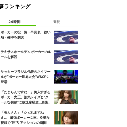
事ランキング
24時間
週間
ポーカーの役一覧・早見表｜強い
順・確率を解説
テキサスホールデム ポーカーのル
ールを解説
サッカーブラジル代表のネイマー
ルが“ポーカー世界大会”WSOPに
登場
「たまらんですね！」美人すぎる
ポーカー女王、強気レイズと“ク
ールな視線”に放送席騒然…最後に
待っていたまさかの展開
「美人さん」「シビれますね
え…」最強ポーカー女王、冷徹な
視線で“圧”リアクションの瞬間