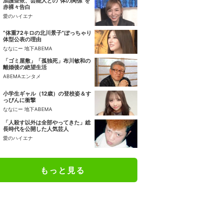
加護亜依、芸能人との“体の関係”を
赤裸々告白
愛のハイエナ
“体重72キロの北川景子”ぽっちゃり
体型公表の理由
ななにー 地下ABEMA
「ゴミ屋敷」「孤独死」布川敏和の
離婚後の絶望生活
ABEMAエンタメ
小学生ギャル（12歳）の登校姿＆す
っぴんに衝撃
ななにー 地下ABEMA
「人殺す以外は全部やってきた」総
長時代を公開した人気芸人
愛のハイエナ
もっと見る