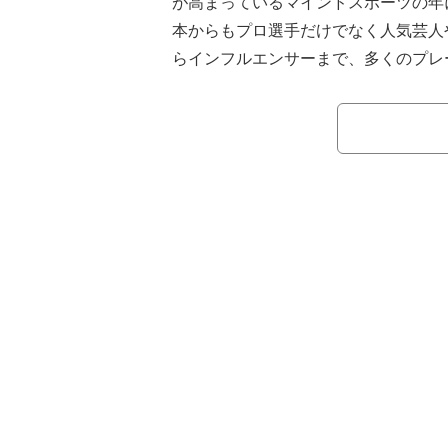
が高まっているマインドスポーツの年に
本からもプロ選手だけでなく人気芸人やタ
らインフルエンサーまで、多くのプレ
7月中旬まで続くWSOPは期間中、
が異なるさまざまなトーナメントが行
行われた「$1,000 Mystery Mill
きで知られるお笑いコンビ「マテンロウ
位入賞、また元AKB48の篠崎彩奈が8
たものの、それぞれ賞金約117万円、
る。WSOP初参戦となった篠崎はAB
当に楽しくて、毎日信じられないくらい
とがすごく嬉しい」などと答え、その