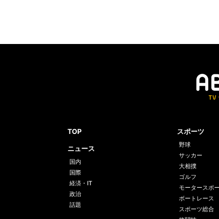
TOP
スポーツ
野球
ニュース
サッカー
国内
大相撲
国際
ゴルフ
経済・IT
モータースポ
政治
ボートレース
話題
スポーツ総合