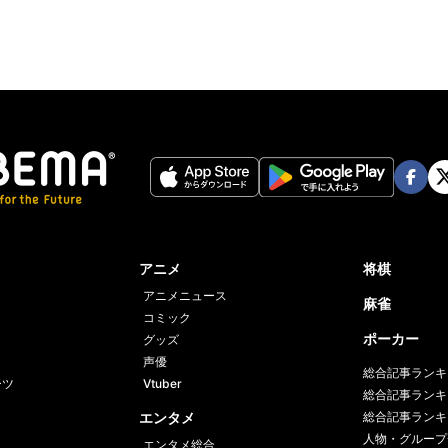
Face
Twi
book
er
アニメ
将棋
アニメニュース
麻雀
コミック
ポーカー
グッズ
声優
総合記事ランキ
ーツ
Vtuber
総合記事ランキ
エンタメ
総合記事ランキ
人物・グループ
エンタメ総合