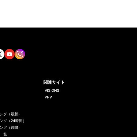
tt
Yout
Insta
ube
gram
関連サイト
VISIONS
PPV
ング（最新）
ング（24時間）
ング（週間）
一覧