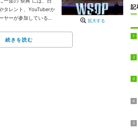
一度の“祭典”には、日
記
レント、YouTuberか
ーヤーが参加している。
拡大する
競技ルールやエントリー料
われる。日本時間29日に
続きを読む
ions」2日目では、ポーカー好
」のアントニーが147
40位で入賞。敗退こそし
約38万円を獲得してい
EMAのインタビューに「本
。“夢の舞台”にいるこ
興奮を伝えた。