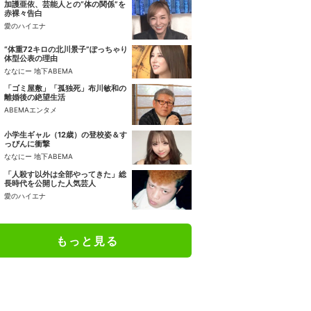
加護亜依、芸能人との“体の関係”を
赤裸々告白
愛のハイエナ
“体重72キロの北川景子”ぽっちゃり
体型公表の理由
ななにー 地下ABEMA
「ゴミ屋敷」「孤独死」布川敏和の
離婚後の絶望生活
ABEMAエンタメ
小学生ギャル（12歳）の登校姿＆す
っぴんに衝撃
ななにー 地下ABEMA
「人殺す以外は全部やってきた」総
長時代を公開した人気芸人
愛のハイエナ
もっと見る