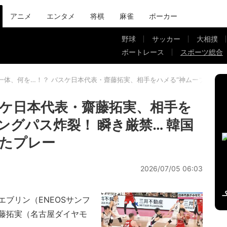
アニメ
エンタメ
将棋
麻雀
ポーカー
野球
サッカー
大相撲
ボートレース
スポーツ総合
一体、何を…！？ バスケ日本代表・齋藤拓実、相手をハメる“神ムーブ”→ロ
スケ日本代表・齋藤拓実、相手を
ングパス炸裂！ 瞬き厳禁… 韓国
たプレー
2026/07/05 06:03
ブリン（ENEOSサンフ
藤拓実（名古屋ダイヤモ