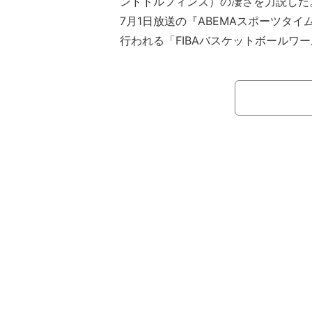
ンドドルフィンズ）の凄さを力説した
7月1日放送の『ABEMAスポーツタイ
行われる「FIBAバスケットボールワー
地区予選 Window3」に臨む男子日
パープレーが紹介された。
取り上げられたのは、2026年3月1日に
国戦。68ー67の接戦で迎えた第4クォ
面だ。PG齋藤拓実がドライブでディ
左コーナーからゴール下へ走り込んだ
を通す。