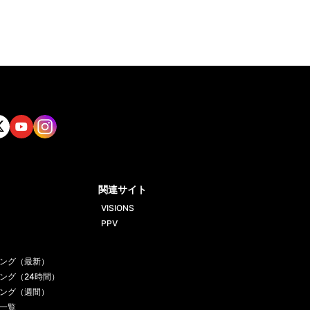
tt
Yout
Insta
ube
gram
関連サイト
VISIONS
PPV
ング（最新）
ング（24時間）
ング（週間）
一覧