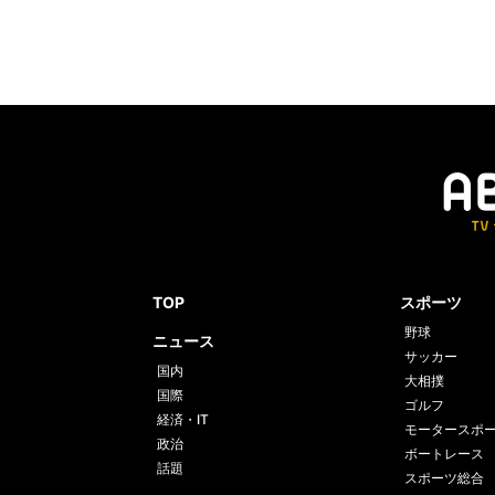
TOP
スポーツ
野球
ニュース
サッカー
国内
大相撲
国際
ゴルフ
経済・IT
モータースポ
政治
ボートレース
話題
スポーツ総合