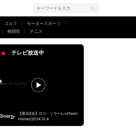
ゴルフ
モータースポーツ
格闘技
テニス
ングパス炸裂！ 瞬き厳禁… 韓国代表を一瞬で崩壊させたプレー
テレビ放送中
【第3試合】ロコ・ソラーレvsTeam
Homan|2024.10.4