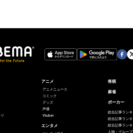
Face
Twi
book
er
アニメ
将棋
アニメニュース
麻雀
コミック
ポーカー
グッズ
声優
総合記事ランキ
ーツ
Vtuber
総合記事ランキ
エンタメ
総合記事ランキ
人物・グループ