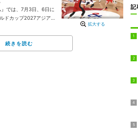
。
記
ム』では、7月3日、6日に
ルドカップ2027アジア
拡大する
本代表を特集。過去のスー
続きを読む
行われたWindow2の韓
ーター残り2分16秒の場
フェンスを引きつけると、
馬場雄大へスキップパス