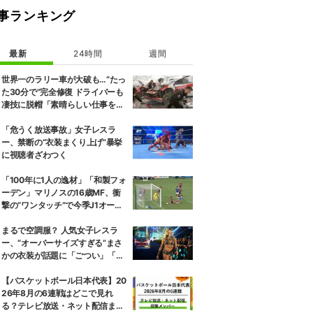
事ランキング
最新
24時間
週間
世界一のラリー車が大破も…“たっ
た30分で”完全修復 ドライバーも
凄技に脱帽「素晴らしい仕事をし
てくれた」
「危うく放送事故」女子レスラ
ー、禁断の“衣装まくり上げ”暴挙
に視聴者ざわつく
「100年に1人の逸材」「和製フォ
ーデン」マリノスの16歳MF、衝
撃の“ワンタッチ”で今季J1オープ
ニング弾！記録ずくめのデビュー
戦初ゴールに「歴史を作りよっ
まるで空調服？ 人気女子レスラ
た」
ー、“オーバーサイズすぎる”まさ
かの衣装が話題に「ごつい」「肩
幅パッドすご」
【バスケットボール日本代表】20
26年8月の6連戦はどこで見れ
る？テレビ放送・ネット配信まと