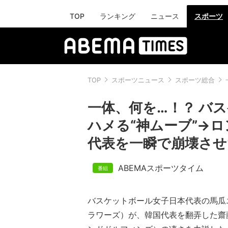
TOP
ランキング
ニュース
スポーツ
TOP
スポーツニュース
スポーツ総合
一体、何を…！？ バ
ハメる“神ムーブ”→ロ
代表を一瞬で崩壊させ
ABEMAスポーツタイム
バスケットボール女子日本代表の馬瓜エ
ラワーズ）が、韓国代表を翻弄した齋