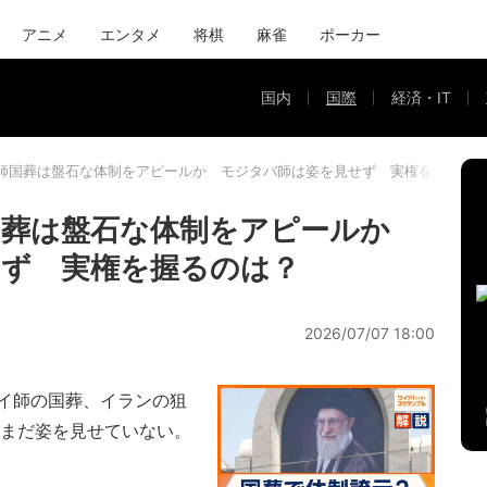
アニメ
エンタメ
将棋
麻雀
ポーカー
国内
国際
経済・IT
師国葬は盤石な体制をアピールか モジタバ師は姿を見せず 実権を握るの
国葬は盤石な体制をアピールか
ず 実権を握るのは？
2026/07/07 18:00
イ師の国葬、イランの狙
いまだ姿を見せていない。