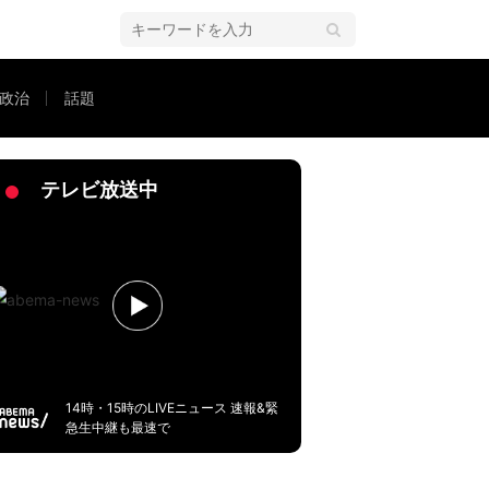
政治
話題
は？
テレビ放送中
14時・15時のLIVEニュース 速報&緊
急生中継も最速で