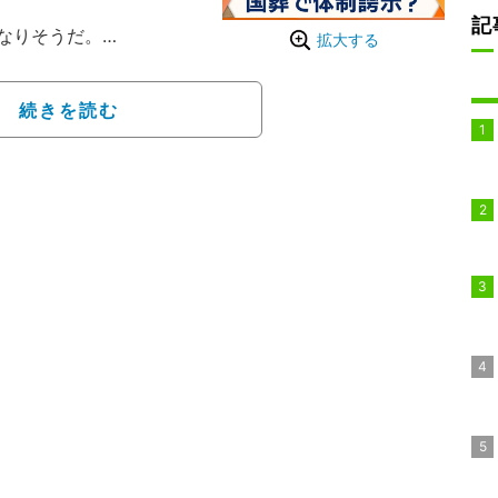
記
なりそうだ。
拡大する
イ師と親族の棺（ひつ
万人の群衆が集まったと
続きを読む
、6日からアメリカやイ
ヘランで葬列の儀式が行
地「コム」に。8日は隣国
バラ」と「ナジャフ」を
である「マシュハド」に