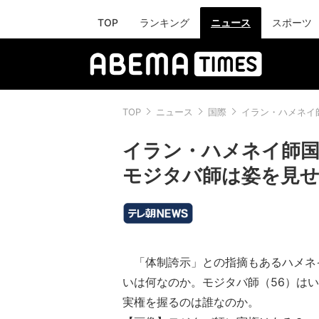
TOP
ランキング
ニュース
スポーツ
TOP
ニュース
国際
イラン・ハメネイ
イラン・ハメネイ師
モジタバ師は姿を見せ
「体制誇示」との指摘もあるハメネ
いは何なのか。モジタバ師（56）は
実権を握るのは誰なのか。