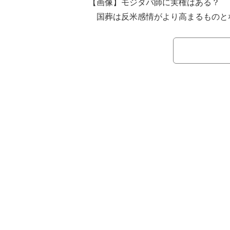
【画像】モジタバ師に実権はある？
国葬は反米感情がより高まるものと
イランのテヘランでは6日、ハメネ
ぎ）を乗せた車列が市内を巡回。数百
いう。
4日に始まったハメネイ師の葬儀だが
スラエルの空爆の標的となった首都テ
われ、7日はイスラム教シーア派の聖
イラクの同じくシーア派の聖地「カル
経由し、9日にはハメネイ師の出身地
埋葬される予定となっている。