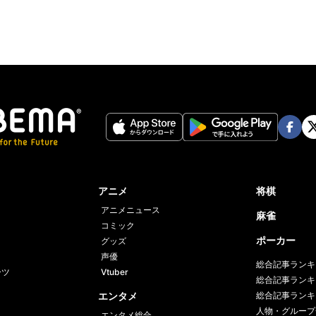
Face
Twi
book
er
アニメ
将棋
アニメニュース
麻雀
コミック
ポーカー
グッズ
声優
総合記事ランキ
ーツ
Vtuber
総合記事ランキ
エンタメ
総合記事ランキ
人物・グループ
エンタメ総合