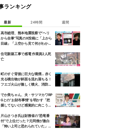
事ランキング
最新
24時間
週間
高市総理、熊本地震視察で“ヘリ
から合掌”写真のX投稿に「上から
目線」「上空から見て何がわか
る」と批判殺到…選挙ドットコム
副編集長は「SNSでの見せ方を配
住宅新築工事で感電 作業員2人死
慮する時代」と指摘
亡
町のすぐ背後に巨大な噴煙… 赤く
光る噴出物が斜面を流れ落ちる！
フエゴ火山が激しく噴火、消防隊
員が子どもを抱きかかえ夜間退避
に追われた緊迫の現場 グアテマラ
でか美ちゃん、夫・サツマカワRP
Gとの“お財布事情”を明かす「把
握してないけど感覚的に向こうの
ほうが…」
片山さつき氏は財務省の“恐竜番
付”で上位だった？元同僚が激白
「怖い上司と恐れられていた」