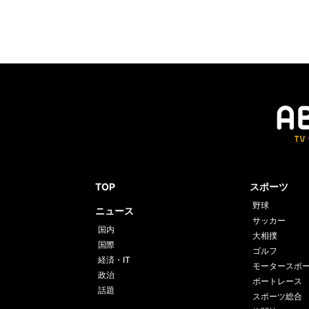
TOP
スポーツ
野球
ニュース
サッカー
国内
大相撲
国際
ゴルフ
経済・IT
モータースポ
政治
ボートレース
話題
スポーツ総合