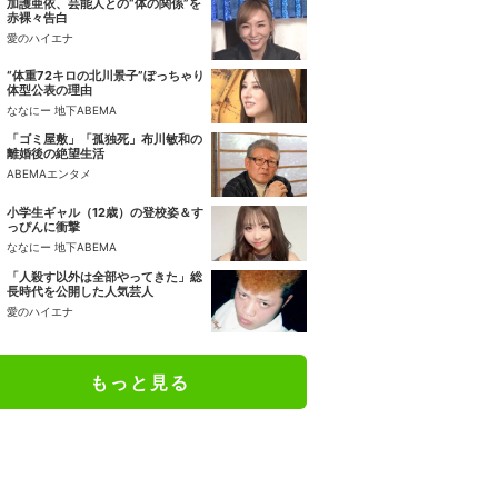
加護亜依、芸能人との“体の関係”を
赤裸々告白
愛のハイエナ
“体重72キロの北川景子”ぽっちゃり
体型公表の理由
ななにー 地下ABEMA
「ゴミ屋敷」「孤独死」布川敏和の
離婚後の絶望生活
ABEMAエンタメ
小学生ギャル（12歳）の登校姿＆す
っぴんに衝撃
ななにー 地下ABEMA
「人殺す以外は全部やってきた」総
長時代を公開した人気芸人
愛のハイエナ
もっと見る