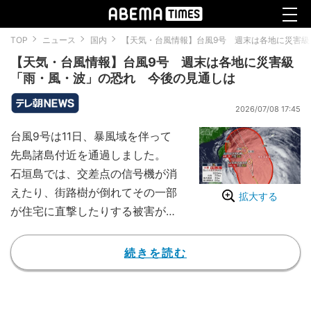
TOP
ニュース
国内
【天気・台風情報】台風9号 週末は各地に災害
【天気・台風情報】台風9号 週末は各地に災害級
「雨・風・波」の恐れ 今後の見通しは
2026/07/08 17:45
台風9号は11日、暴風域を伴って
先島諸島付近を通過しました。
石垣島では、交差点の信号機が消
えたり、街路樹が倒れてその一部
拡大する
が住宅に直撃したりする被害が出
ました。
宮古地方や八重山地方を中心に大
続きを読む
規模な停電も発生しました。
最大瞬間風速は、宮古島で42.7メ