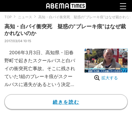
TOP
ニュース
高知・白バイ衝突死 疑惑の”ブレーキ痕”はなぜ裁かれな
高知・白バイ衝突死 疑惑の”ブレーキ痕”はなぜ裁
かれないのか
2017/03/04 10:15
2006年3月3日、高知県・旧春
野町で起きたスクールバスと白バ
イの衝突死亡事故。そこに残され
ていた1組のブレーキ痕がスクー
拡大する
ルバスに過失があるという決定的
な証拠となった。一審の高知地裁
では、スクールバスの運転手に対
続きを読む
し禁固1年4ヶ月の実刑判決。しか
し、その後ブレーキ痕をめぐる
数々の疑問が噴出した。