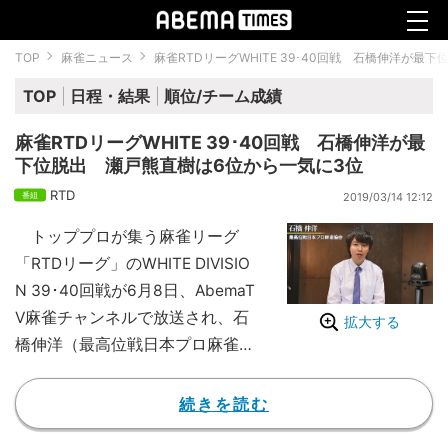
TOP
麻雀ニュース
麻雀RTDリーグWHITE 39･40回戦 石橋伸洋が最
TOP
日程・結果
順位/チーム成績
麻雀RTDリーグWHITE 39･40回戦 石橋伸洋が最
下位脱出 瀬戸熊直樹は6位から一気に3位
RTD
2019/03/14 12:12
トッププロが集う麻雀リーグ
「RTDリーグ」のWHITE DIVISIO
N 39･40回戦が6月8日、AbemaT
V麻雀チャンネルで放送され、石
拡大する
橋伸洋（最高位戦日本プロ麻雀協
会）と瀬戸熊直樹（日本プロ麻雀
連盟）がトップを取った。石橋は
続きを読む
最下位から脱出、瀬戸熊は6位か