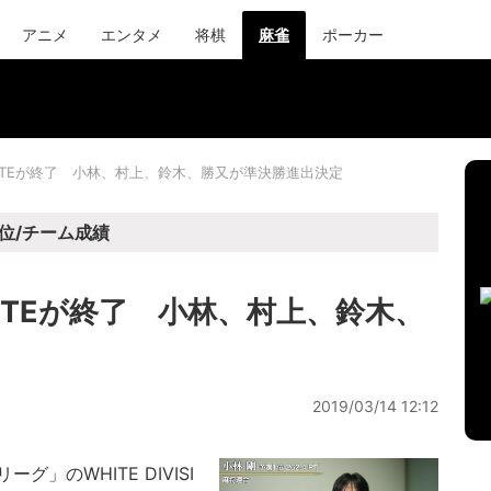
アニメ
エンタメ
将棋
麻雀
ポーカー
HITEが終了 小林、村上、鈴木、勝又が準決勝進出決定
位/チーム成績
ITEが終了 小林、村上、鈴木、
2019/03/14 12:12
」のWHITE DIVISI