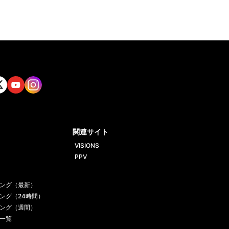
tt
Yout
Insta
ube
gram
関連サイト
VISIONS
PPV
ング（最新）
ング（24時間）
ング（週間）
一覧