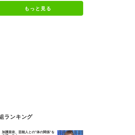
ナメント
もっと見る
組ランキング
加護亜依、芸能人との“体の関係”を