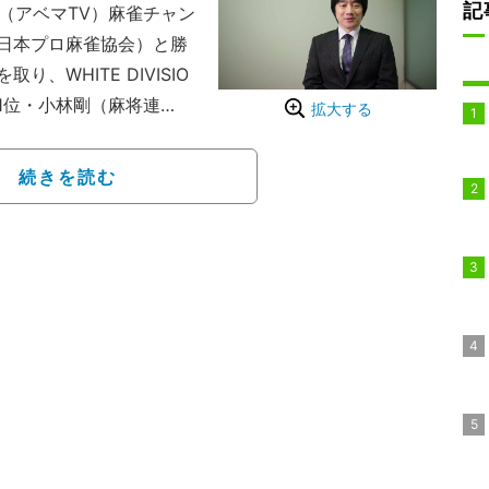
記
aTV（アベマTV）麻雀チャン
日本プロ麻雀協会）と勝
、WHITE DIVISIO
1位・小林剛（麻将連
拡大する
ロ麻雀協会）、3位・鈴木
で逆転トップをもぎとっ
続きを読む
位となり、準決勝進出を