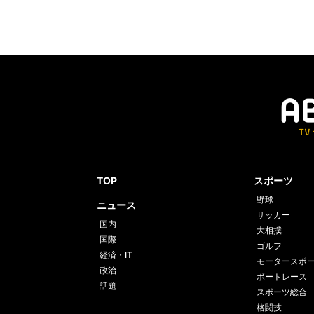
TOP
スポーツ
野球
ニュース
サッカー
国内
大相撲
国際
ゴルフ
経済・IT
モータースポ
政治
ボートレース
話題
スポーツ総合
格闘技