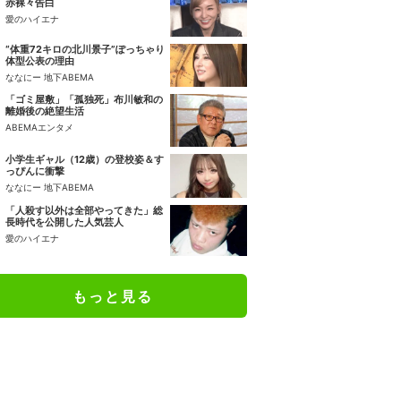
赤裸々告白
愛のハイエナ
“体重72キロの北川景子”ぽっちゃり
体型公表の理由
ななにー 地下ABEMA
「ゴミ屋敷」「孤独死」布川敏和の
離婚後の絶望生活
ABEMAエンタメ
小学生ギャル（12歳）の登校姿＆す
っぴんに衝撃
ななにー 地下ABEMA
「人殺す以外は全部やってきた」総
長時代を公開した人気芸人
愛のハイエナ
もっと見る