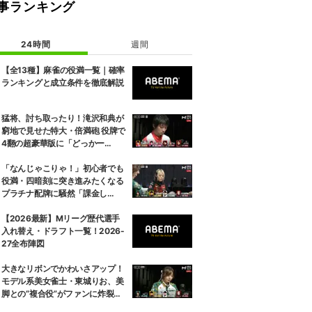
事ランキング
24時間
週間
【全13種】麻雀の役満一覧｜確率
ランキングと成立条件を徹底解説
猛将、討ち取ったり！滝沢和典が
窮地で見せた特大・倍満砲 役牌で
4翻の超豪華版に「どっかー
ん！」／麻雀・Mトーナメント
「なんじゃこりゃ！」初心者でも
役満・四暗刻に突き進みたくなる
プラチナ配牌に騒然「課金し
た？」／麻雀・Mトーナメント
【2026最新】Mリーグ歴代選手
入れ替え・ドラフト一覧！2026-
27全布陣図
大きなリボンでかわいさアップ！
モデル系美女雀士・東城りお、美
脚との“複合役”がファンに炸裂
「スタイル好き」／麻雀・Mトー