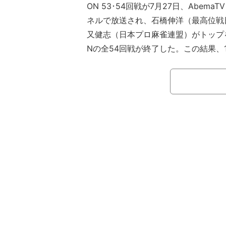
ON 53･54回戦が7月27日、Abem
ネルで放送され、石橋伸洋（最高位戦
又健志（日本プロ麻雀連盟）がトップを取り
Nの全54回戦が終了した。この結果、
合）、2位・村上淳（最高位戦日本プ
たろう（日本プロ麻雀協会）、最終戦
た勝又健志（日本プロ麻雀連盟）が4
決めた。