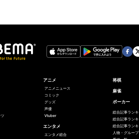
Face
Twi
book
er
アニメ
将棋
アニメニュース
麻雀
コミック
ポーカー
グッズ
声優
総合記事ランキ
ーツ
Vtuber
総合記事ランキ
エンタメ
総合記事ランキ
人物・グループ
エンタメ総合