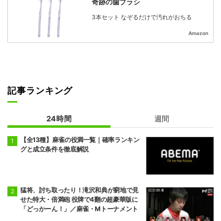
奇跡の歯ブラシ
3本セット なぞるだけで汚れがおちる
Amazon
記事ランキング
24時間
週間
【全13種】麻雀の役満一覧｜確率ランキン
グと成立条件を徹底解説
猛将、討ち取ったり！滝沢和典が窮地で見
せた特大・倍満砲 役牌で4翻の超豪華版に
「どっかーん！」／麻雀・Mトーナメント