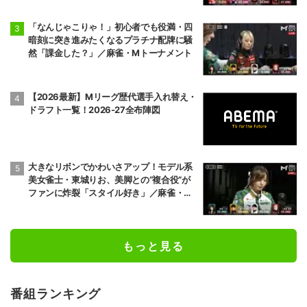
「なんじゃこりゃ！」初心者でも役満・四
暗刻に突き進みたくなるプラチナ配牌に騒
然「課金した？」／麻雀・Mトーナメント
【2026最新】Mリーグ歴代選手入れ替え・
ドラフト一覧！2026-27全布陣図
大きなリボンでかわいさアップ！モデル系
美女雀士・東城りお、美脚との“複合役”が
ファンに炸裂「スタイル好き」／麻雀・M
トーナメント
もっと見る
番組ランキング