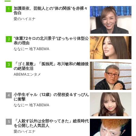
加護亜依、芸能人との“体の関係”を赤裸々
告白
愛のハイエナ
“体重72キロの北川景子”ぽっちゃり体型公
表の理由
ななにー 地下ABEMA
「ゴミ屋敷」「孤独死」布川敏和の離婚後
の絶望生活
ABEMAエンタメ
小学生ギャル（12歳）の登校姿＆すっぴん
に衝撃
ななにー 地下ABEMA
「人殺す以外は全部やってきた」総長時代
を公開した人気芸人
愛のハイエナ