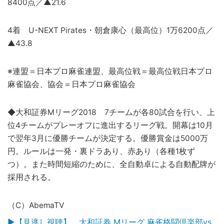
8400点／▲21.6
4着 U-NEXT Pirates・朝倉康心（最高位）1万6200点／
▲43.8
※連盟＝日本プロ麻雀連盟、最高位戦＝最高位戦日本プロ
麻雀協会、協会＝日本プロ麻雀協会
◆大和証券Mリーグ2018 7チームが各80試合を行い、上
位4チームがプレーオフに進出するリーグ戦。開幕は10月
で翌年3月に優勝チームが決定する。優勝賞金は5000万
円。ルールは一発・裏ドラあり、赤あり（各種1枚ず
つ）。また時間短縮のために、全自動卓による自動配牌が
採用される。
（C）AbemaTV
▶【見逃し視聴】 大和証券 Mリーグ 麻雀格闘倶楽部vs