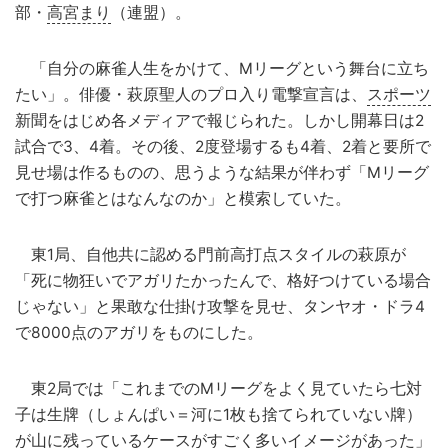
部・
高宮まり
（連盟）。
「自分の麻雀人生をかけて、Mリーグという舞台に立ち
たい」。俳優・萩原聖人のプロ入り電撃宣言は、
スポーツ
新聞をはじめ各メディアで報じられた。しかし開幕日は2
試合で3、4着。その後、2度登場するも4着、2着と要所で
見せ場は作るものの、思うような結果が伴わず「Mリーグ
で打つ麻雀とはなんなのか」と模索していた。
東1局、自他共に認める門前高打点スタイルの萩原が
「死に物狂いでアガリたかったんで、格好つけている場合
じゃない」と果敢な仕掛け攻撃を見せ、タンヤオ・ドラ4
で8000点のアガリをものにした。
東2局では「これまでのMリーグをよく見ていたら七対
子は生牌（しょんぱい＝河に1枚も捨てられていない牌）
が山に残っているケースがすごく多いイメージがあった」