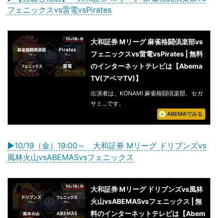
フェニックスvs雷電vsPirates
大和証券 Mリーグ 麻雀格闘倶楽部vs
フェニックスvs雷電vsPirates | 無料
のインターネットテレビは【Abema
TV(アベマTV)】
出演者は、KONAMI 麻雀格闘倶楽部、セガ
サミ…です。
ABEMAでみる
▶10/19（金）19:00～ 大和証券 Mリーグ ドリブンズvs
風林火山vsABEMASvsフェニックス
大和証券 Mリーグ ドリブンズvs風林
火山vsABEMASvsフェニックス | 無
料のインターネットテレビは【Abem