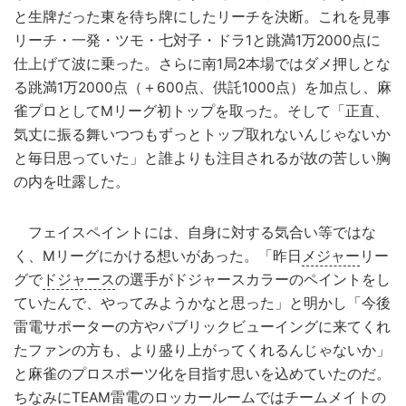
と生牌だった東を待ち牌にしたリーチを決断。これを見事
リーチ・一発・ツモ・七対子・ドラ1と跳満1万2000点に
仕上げて波に乗った。さらに南1局2本場ではダメ押しとな
る跳満1万2000点（＋600点、供託1000点）を加点し、麻
雀プロとしてMリーグ初トップを取った。そして「正直、
気丈に振る舞いつつもずっとトップ取れないんじゃないか
と毎日思っていた」と誰よりも注目されるが故の苦しい胸
の内を吐露した。
フェイスペイントには、自身に対する気合い等ではな
く、Mリーグにかける想いがあった。「昨日
メジャー
リー
グで
ドジャース
の選手がドジャースカラーのペイントをし
ていたんで、やってみようかなと思った」と明かし「今後
雷電サポーターの方やパブリックビューイングに来てくれ
たファンの方も、より盛り上がってくれるんじゃないか」
と麻雀のプロスポーツ化を目指す思いを込めていたのだ。
ちなみにTEAM雷電のロッカールームではチームメイトの