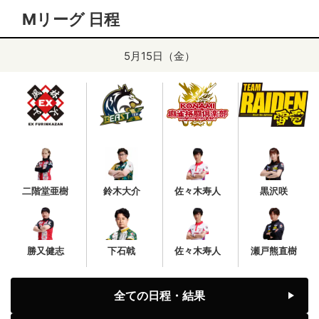
Mリーグ 日程
5月15日（金）
二階堂亜樹
鈴木大介
佐々木寿人
黒沢咲
勝又健志
下石戟
佐々木寿人
瀬戸熊直樹
全ての日程・結果