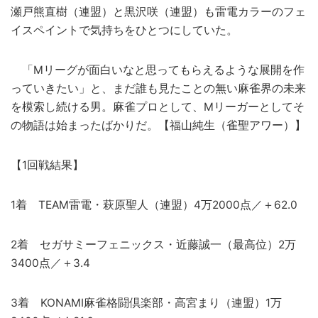
瀬戸熊直樹（連盟）と黒沢咲（連盟）も雷電カラーのフェ
イスペイントで気持ちをひとつにしていた。
「Mリーグが面白いなと思ってもらえるような展開を作
っていきたい」と、まだ誰も見たことの無い麻雀界の未来
を模索し続ける男。麻雀プロとして、Mリーガーとしてそ
の物語は始まったばかりだ。【福山純生（雀聖アワー）】
【1回戦結果】
1着 TEAM雷電・萩原聖人（連盟）4万2000点／＋62.0
2着 セガサミーフェニックス・近藤誠一（最高位）2万
3400点／＋3.4
3着 KONAMI麻雀格闘倶楽部・高宮まり（連盟）1万