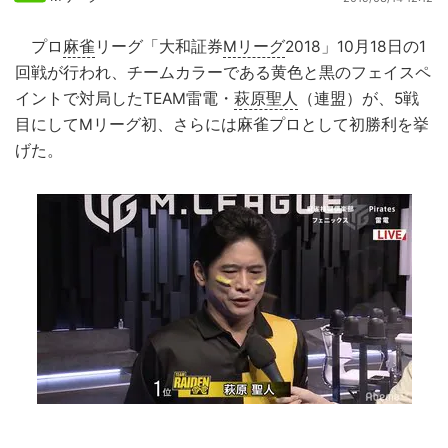
プロ
麻雀
リーグ「大和証券
Mリーグ
2018」10月18日の1
回戦が行われ、チームカラーである黄色と黒のフェイスペ
イントで対局したTEAM雷電・
萩原聖人
（連盟）が、5戦
目にしてMリーグ初、さらには麻雀プロとして初勝利を挙
げた。