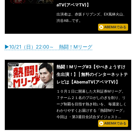
aTV(アベマTV)】
出演者は、赤坂ドリブンズ、EX風林火山、
渋谷AB…です。
ABEMAでみる
▶10/21（日）22:00～ 熱闘！Mリーグ
熱闘！Mリーグ#3【やべきょうすけ
生出演！】 | 無料のインターネットテ
レビは【AbemaTV(アベマTV)】
１０月１日に開幕した大和証券Mリーグ。
７チーム２１名のプロがしのぎを削り、リ
ーグ制覇を目指す熱き戦いを、 毎週楽しく
わかりやすくお届けする「熱闘!Mリーグ」
今回は ・第3週目全試合ダイジェスト…
ABEMAでみる