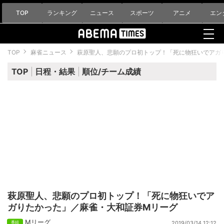
TOP
ランキング
ニュース
スポーツ
アニメ
エン
TOP
麻雀ニュース
萩原聖人、悲願のプロ初トップ！「死に物狂いでアガ
TOP
日程・結果
順位/チーム成績
萩原聖人、悲願のプロ初トップ！「死に物狂いでア
ガりたかった」／麻雀・大和証券Mリーグ
Mリーグ
2019/03/14 12:12