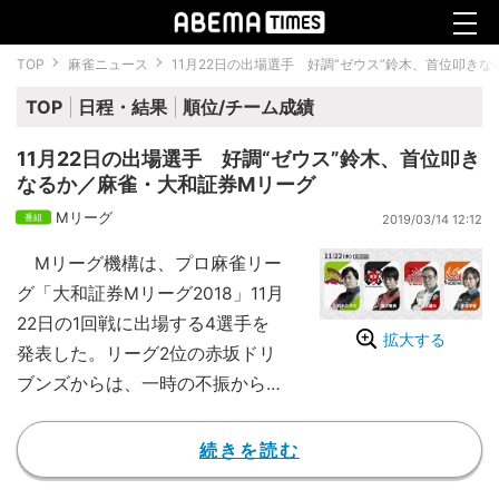
TOP
麻雀ニュース
11月22日の出場選手 好調“ゼウス”鈴木、首位叩き
TOP
日程・結果
順位/チーム成績
11月22日の出場選手 好調“ゼウス”鈴木、首位叩き
なるか／麻雀・大和証券Mリーグ
Mリーグ
2019/03/14 12:12
Mリーグ機構は、プロ麻雀リー
グ「大和証券Mリーグ2018」11月
22日の1回戦に出場する4選手を
拡大する
発表した。リーグ2位の赤坂ドリ
ブンズからは、一時の不振から一
気に復調した鈴木たろう（協会）
が登場。出場した2日間でトッ
続きを読む
プ・トップ、トップ・2着と絶好