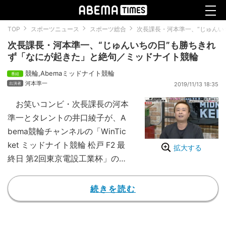
TOP
スポーツニュース
スポーツ総合
次長課長・河本準一、“じゅんい
次長課長・河本準一、“じゅんいちの日”も勝ちきれ
ず「なにが起きた」と絶句／ミッドナイト競輪
競輪
,
Abemaミッドナイト競輪
河本準一
2019/11/13 18:35
お笑いコンビ・次長課長の河本
準一とタレントの井口綾子が、A
bema競輪チャンネルの「WinTic
ket ミッドナイト競輪 松戸 F2 最
拡大する
終日 第2回東京電設工業杯」の生
放送に登場。11月11日の「じゅん
いちの日」に見せ場を作った河本
続きを読む
だったが、回収率は伸び悩みで終
わっている。