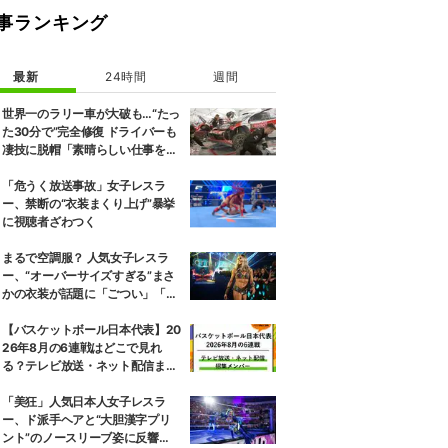
事ランキング
最新
24時間
週間
世界一のラリー車が大破も…“たっ
た30分で”完全修復 ドライバーも
凄技に脱帽「素晴らしい仕事をし
てくれた」
「危うく放送事故」女子レスラ
ー、禁断の“衣装まくり上げ”暴挙
に視聴者ざわつく
まるで空調服？ 人気女子レスラ
ー、“オーバーサイズすぎる”まさ
かの衣装が話題に「ごつい」「肩
幅パッドすご」
【バスケットボール日本代表】20
26年8月の6連戦はどこで見れ
る？テレビ放送・ネット配信まと
め 招集メンバーも解説
「美狂」人気日本人女子レスラ
ー、ド派手ヘアと“大胆漢字プリ
ント”のノースリーブ姿に反響