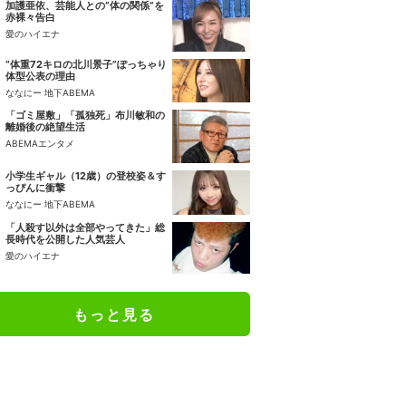
加護亜依、芸能人との“体の関係”を
赤裸々告白
愛のハイエナ
“体重72キロの北川景子”ぽっちゃり
体型公表の理由
ななにー 地下ABEMA
「ゴミ屋敷」「孤独死」布川敏和の
離婚後の絶望生活
ABEMAエンタメ
小学生ギャル（12歳）の登校姿＆す
っぴんに衝撃
ななにー 地下ABEMA
「人殺す以外は全部やってきた」総
長時代を公開した人気芸人
愛のハイエナ
もっと見る