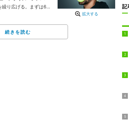
記
を繰り広げる。まずは6グ
拡大する
パースで行なわれるグル
を紹介しよう。
位のダニール・メドベー
続きを読む
フの若手コンビが引っ張
が、既婚者だ。ハチャノフ
ージェフは2年遅れて22歳
プンで優勝したメドベー
躍は関係があるかと聞か
32位だから、少なくとも
。それから１年と待たず
で準優勝したことは記憶