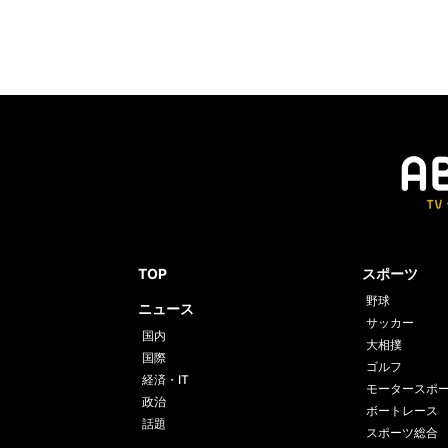
TOP
スポーツ
野球
ニュース
サッカー
国内
大相撲
国際
ゴルフ
経済・IT
モータースポ
政治
ボートレース
話題
スポーツ総合