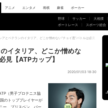
アニメ
エンタメ
将棋
麻雀
ポーカー
野球
サッカー
大相撲
ボートレース
スポーツ総合
シアとベテランのイタリア、どこか憎めない“チョイ悪”バトルは必見【ATPカ
ンのイタリア、どこか憎めな
必見【ATPカップ】
2020/01/03 18:30
ATP（男子プロテニス協
カ国のトッププレイヤーが
ニー、ブリスベン、パー