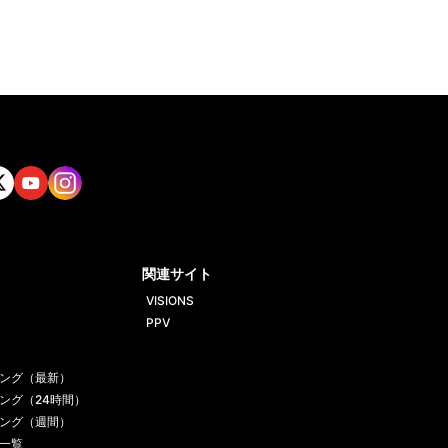
tt
Yout
Insta
ube
gram
関連サイト
VISIONS
PPV
ング（最新）
ング（24時間）
ング（週間）
一覧