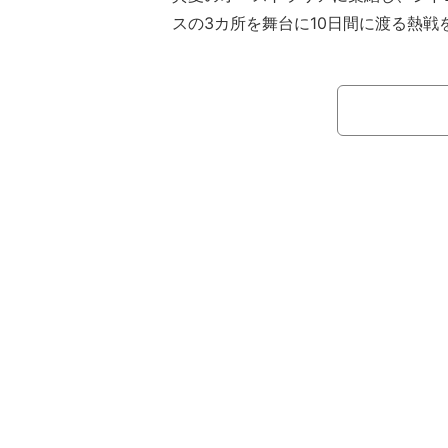
スの3カ所を舞台に10日間に渡る熱戦
ループに分かれてのラウンドロビン。
ープDのロシア対イタリアの見どころ
第4シードのロシアは、世界ランク5
ジェフと同17位のカレン・ハチャノ
る。ともに1996年生まれの23歳だ
はまだ20歳だった2016年に、メドベ
で身を固めた。結婚した年に楽天オー
ジェフは、ロシア選手の早い結婚と活
れ、「プロポーズしたときが56位で今
僕の場合はそうかもね」とはにかんだ
に4位まで上昇し、昨年全米オープン
に新しい。