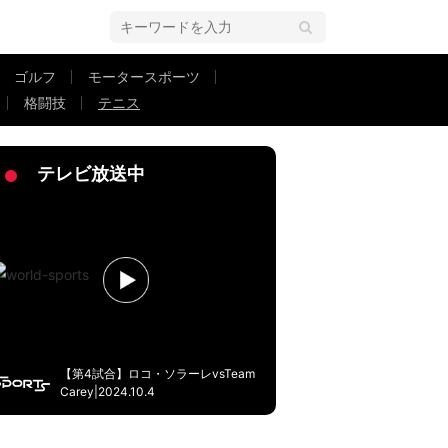
ゴルフ
モータースポーツ
格闘技
テニス
ップ】
テレビ放送中
【第4試合】ロコ・ソラーレvsTeam
Carey|2024.10.4