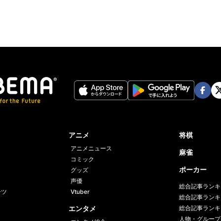
Face
Twi
book
er
アニメ
将棋
アニメニュース
麻雀
コミック
ポーカー
グッズ
声優
総合記事ランキ
ーツ
Vtuber
総合記事ランキ
エンタメ
総合記事ランキ
人物・グループ