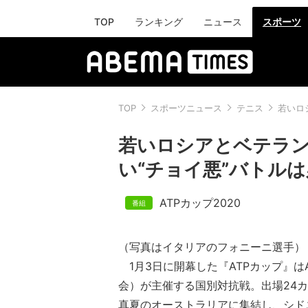
TOP
ランキング
ニュース
スポーツ
TOP
スポーツニュース
テニス
若いロ
若いロシアとベテラ
い“チョイ悪”バトルは
ATPカップ2020
（写真はイタリアのフォニーニ選手）
1月3日に開幕した『ATPカップ』は
会）が主催する国別対抗戦。出場24
真夏のオーストラリアに集結し、シド